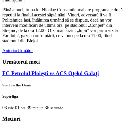
Până atunci, trupa lui Nicolae Constantin mai are programate două
repetiții la finalul acestei săptămâni. Vineri, adversară îi va fi
Politehnica Iași, întâlnirea urmând să se dispute, dacă nu vor
interveni modificări de ultimă oră, pe stadionul „Conpet” din
Strejnic, de la ora 12.00. O zi mai târziu, „lupii” vor primi vizita
Farului 2, gazda confruntării, ce va începe la ora 11.00, fiind
stadionul din Blejoi.
Anterior
Următor
Următorul meci
FC Petrolul Ploiești vs ACS Oțelul Galați
Stadion Ilie Oană
Superliga
03
01
39
36
zile
ore
minute
secunde
Meciuri