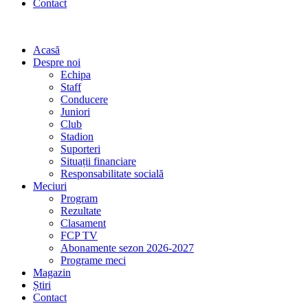
Contact
Acasă
Despre noi
Echipa
Staff
Conducere
Juniori
Club
Stadion
Suporteri
Situații financiare
Responsabilitate socială
Meciuri
Program
Rezultate
Clasament
FCP TV
Abonamente sezon 2026-2027
Programe meci
Magazin
Știri
Contact