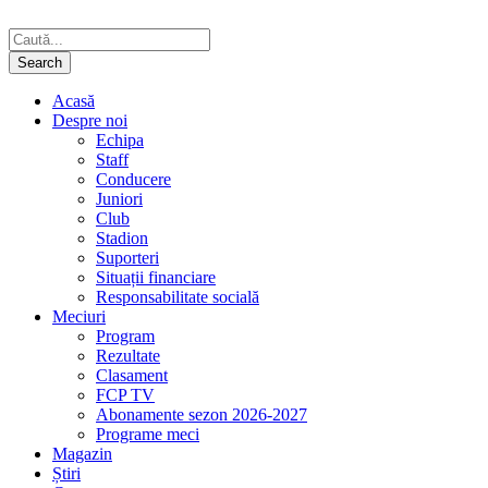
Acasă
Despre noi
Echipa
Staff
Conducere
Juniori
Club
Stadion
Suporteri
Situații financiare
Responsabilitate socială
Meciuri
Program
Rezultate
Clasament
FCP TV
Abonamente sezon 2026-2027
Programe meci
Magazin
Știri