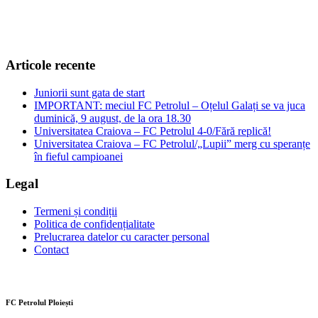
Articole recente
Juniorii sunt gata de start
IMPORTANT: meciul FC Petrolul – Oțelul Galați se va juca
duminică, 9 august, de la ora 18.30
Universitatea Craiova – FC Petrolul 4-0/Fără replică!
Universitatea Craiova – FC Petrolul/„Lupii” merg cu speranțe
în fieful campioanei
Legal
Termeni și condiții
Politica de confidențialitate
Prelucrarea datelor cu caracter personal
Contact
FC Petrolul Ploiești