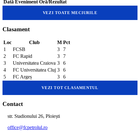
Dată
Eveniment
Oră/Rezultat
VEZI TOATE MECIURILE
Clasament
Loc
Club
M
Pct
1
FCSB
3
7
2
FC Rapid
3
7
3
Universitatea Craiova
3
6
4
FC Universitatea Cluj
3
6
5
FC Argeș
3
6
VEZI TOT CLASAMENTUL
Contact
str. Stadionului 26, Ploiești
office@fcpetrolul.ro
+40 374 094 849