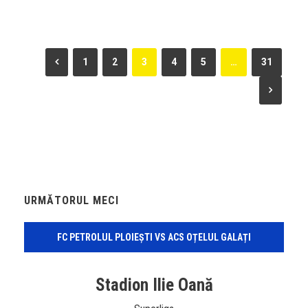
1
2
3
4
5
…
31
URMĂTORUL MECI
FC PETROLUL PLOIEȘTI VS ACS OȚELUL GALAȚI
Stadion Ilie Oană