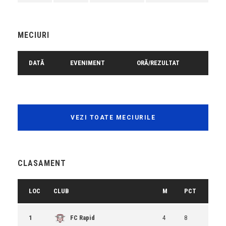
MECIURI
DATĂ
EVENIMENT
ORĂ/REZULTAT
VEZI TOATE MECIURILE
CLASAMENT
LOC
CLUB
M
PCT
1
FC Rapid
4
8