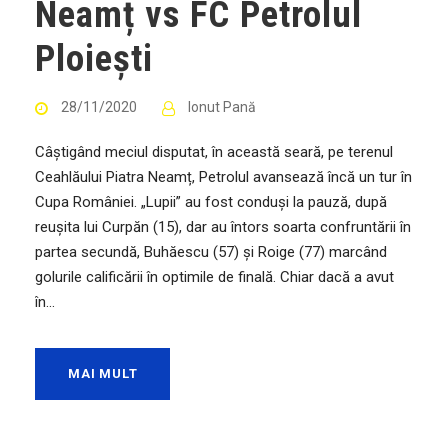
Neamț vs FC Petrolul
Ploiești
28/11/2020
Ionut Pană
Câștigând meciul disputat, în această seară, pe terenul
Ceahlăului Piatra Neamț, Petrolul avansează încă un tur în
Cupa României. „Lupii” au fost conduși la pauză, după
reușita lui Curpăn (15), dar au întors soarta confruntării în
partea secundă, Buhăescu (57) și Roige (77) marcând
golurile calificării în optimile de finală. Chiar dacă a avut
în...
MAI MULT