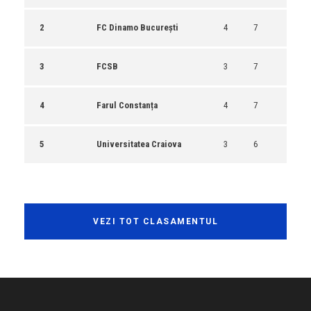
2
FC Dinamo București
4
7
3
FCSB
3
7
4
Farul Constanța
4
7
5
Universitatea Craiova
3
6
VEZI TOT CLASAMENTUL