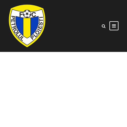
CSM CEAHLĂUL
PIATRA NEAMȚ VS
FC PETROLUL
PLOIEȘTI