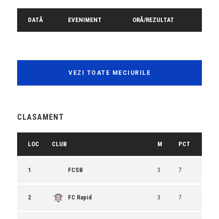
DATĂ
EVENIMENT
ORĂ/REZULTAT
VEZI TOATE MECIURILE
CLASAMENT
LOC
CLUB
M
PCT
1
FCSB
3
7
2
FC Rapid
3
7