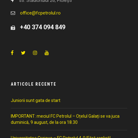
str. Stadionului 26, Ploiești
office@fcpetrolul.ro
+40 374 094 849
ARTICOLE RECENTE
Juniorii sunt gata de start
IMPORTANT: meciul FC Petrolul – Oțelul Galați se va juca
duminică, 9 august, de la ora 18.30