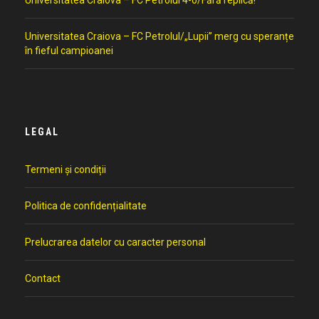
Universitatea Craiova – FC Petrolul 4-0/Fără replică!
Universitatea Craiova – FC Petrolul/„Lupii” merg cu speranțe
în fieful campioanei
LEGAL
Termeni și condiții
Politica de confidențialitate
Prelucrarea datelor cu caracter personal
Contact