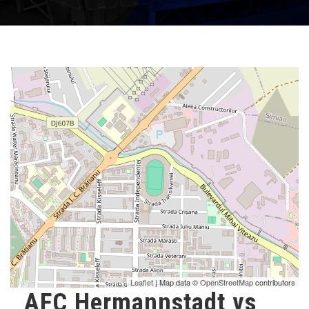
Leaflet
| Map data ©
OpenStreetMap
contributors
AFC Hermannstadt vs