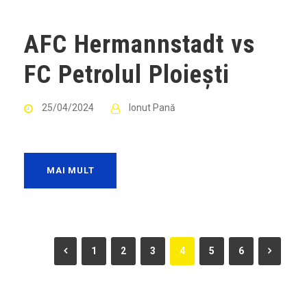
AFC Hermannstadt vs
FC Petrolul Ploiești
25/04/2024
Ionut Pană
MAI MULT
1
2
3
4
5
6