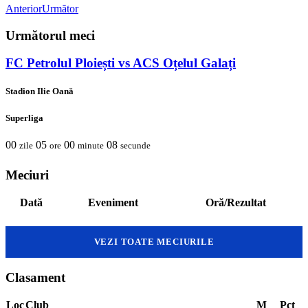
Anterior
Următor
Următorul meci
FC Petrolul Ploiești vs ACS Oțelul Galați
Stadion Ilie Oană
Superliga
00
05
00
07
zile
ore
minute
secunde
Meciuri
Dată
Eveniment
Oră/Rezultat
VEZI TOATE MECIURILE
Clasament
Loc
Club
M
Pct