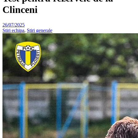
Clinceni
26/07/2025
Stiri echipa
,
Stiri generale