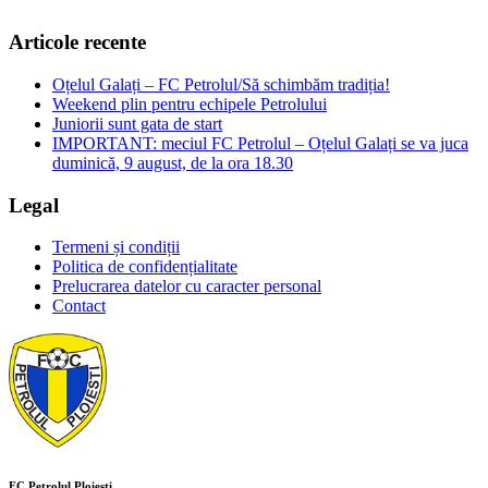
Articole recente
Oțelul Galați – FC Petrolul/Să schimbăm tradiția!
Weekend plin pentru echipele Petrolului
Juniorii sunt gata de start
IMPORTANT: meciul FC Petrolul – Oțelul Galați se va juca
duminică, 9 august, de la ora 18.30
Legal
Termeni și condiții
Politica de confidențialitate
Prelucrarea datelor cu caracter personal
Contact
FC Petrolul Ploiești