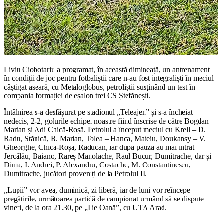
Liviu Ciobotariu a programat, în această dimineață, un antrenament
în condiții de joc pentru fotbaliștii care n-au fost integraliști în meciul
câștigat aseară, cu Metaloglobus, petroliștii susținând un test în
compania formației de eșalon trei CS Ștefănești.
Întâlnirea s-a desfășurat pe stadionul „Teleajen” și s-a încheiat
nedecis, 2-2, golurile echipei noastre fiind înscrise de către Bogdan
Marian și Adi Chică-Roșă. Petrolul a început meciul cu Krell – D.
Radu, Stănică, B. Marian, Tolea – Hanca, Mateiu, Doukansy – V.
Gheorghe, Chică-Roșă, Răducan, iar după pauză au mai intrat
Jercălău, Baiano, Rareș Manolache, Raul Bucur, Dumitrache, dar și
Dima, I. Andrei, P. Alexandru, Costache, M. Constantinescu,
Dumitrache, jucători proveniți de la Petrolul II.
„Lupii” vor avea, duminică, zi liberă, iar de luni vor reîncepe
pregătirile, următoarea partidă de campionat urmând să se dispute
vineri, de la ora 21.30, pe „Ilie Oană”, cu UTA Arad.