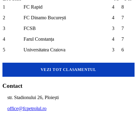
1
FC Rapid
4
8
2
FC Dinamo București
4
7
3
FCSB
3
7
4
Farul Constanța
4
7
5
Universitatea Craiova
3
6
VEZI TOT CLASAMENTUL
Contact
str. Stadionului 26, Ploiești
office@fcpetrolul.ro
+40 374 094 849