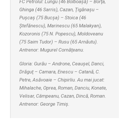
FC Petrolul: Lungu (46 Bolboaşă) – Borţa,
Ghinga (46 Sarris), Cazan, Ţigănaşu –
Puşcaş (75 Bucşa) – Stoica (46
Ştefănescu), Marinescu (65 Malakyan),
Kozoronis (75 N. Popescu), Moldoveanu
(75 Saim Tudor) – Rusu (65 Arnăutu).
Antrenor: Mugurel Cornăţeanu.
Gloria: Gurău – Androne, Ceauşel, Danci,
Drăguţ – Camara, Enescu – Catană, C.
Petre, Asăvoaie – Chipirliu. Au mai jucat:
Mihalache, Oprea, Roman, Danciu, Konate,
Velisar, Câmpeanu, Cazan, Dincă, Roman.
Antrenor: George Timiş.