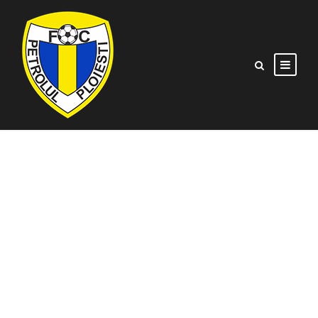
Ultima verificare,
încheiată nedecis
16/02/2019
STIRI ECHIPA
,
STIRI GENERALE