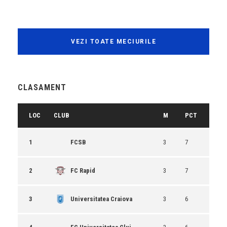
VEZI TOATE MECIURILE
CLASAMENT
LOC
CLUB
M
PCT
1
FCSB
3
7
2
FC Rapid
3
7
3
Universitatea Craiova
3
6