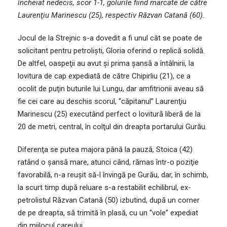
încheiat nedecis, scor 1-1, golurile fiind marcate de către
Laurenţiu Marinescu (25), respectiv Răzvan Catană (60).
Jocul de la Strejnic s-a dovedit a fi unul cât se poate de
solicitant pentru petrolişti, Gloria oferind o replică solidă.
De altfel, oaspeţii au avut şi prima şansă a întâlnirii, la
lovitura de cap expediată de către Chipirliu (21), ce a
ocolit de puţin buturile lui Lungu, dar amfitrionii aveau să
fie cei care au deschis scorul, “căpitanul” Laurenţiu
Marinescu (25) executând perfect o lovitură liberă de la
20 de metri, central, în colţul din dreapta portarului Gurău.
Diferenţa se putea majora până la pauză, Stoica (42)
ratând o şansă mare, atunci când, rămas într-o poziţie
favorabilă, n-a reuşit să-l învingă pe Gurău, dar, în schimb,
la scurt timp după reluare s-a restabilit echilibrul, ex-
petrolistul Răzvan Catană (50) izbutind, după un corner
de pe dreapta, să trimită în plasă, cu un “vole” expediat
din mijlocul careului.