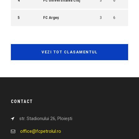
4
FC Universitatea Cluj
3
6
5
FC Argeș
3
6
VEZI TOT CLASAMENTUL
CONTACT
str. Stadionului 26, Ploiești
office@fcpetrolul.ro