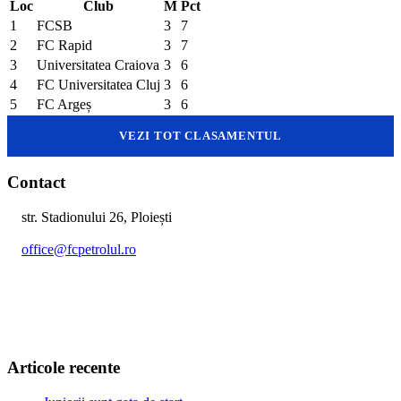
Loc
Club
M
Pct
1
FCSB
3
7
2
FC Rapid
3
7
3
Universitatea Craiova
3
6
4
FC Universitatea Cluj
3
6
5
FC Argeș
3
6
VEZI TOT CLASAMENTUL
Contact
str. Stadionului 26, Ploiești
office@fcpetrolul.ro
+40 374 094 849
Articole recente