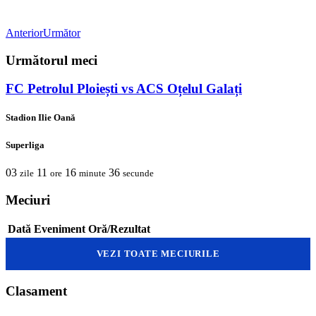
Anterior
Următor
Următorul meci
FC Petrolul Ploiești vs ACS Oțelul Galați
Stadion Ilie Oană
Superliga
03
11
16
36
zile
ore
minute
secunde
Meciuri
Dată
Eveniment
Oră/Rezultat
VEZI TOATE MECIURILE
Clasament