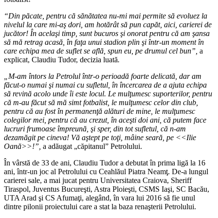
“Din p
ăcate, pentru că sănătatea nu-mi mai permite să evoluez la
nivelul la care mi-aş dori, am hotărât să pun capăt, aici, carierei de
jucător! În acelaşi timp, sunt bucuros şi onorat pentru că am şansa
să mă retrag acasă, în faţa unui stadion plin şi într-un moment în
care echipa mea de suflet se află, spun eu, pe drumul cel bun”,
a
explicat, Claudiu Tudor, decizia luată
.
„M-am întors la Petrolul într-o perioadă foarte delicată, dar am
făcut-o numai şi numai cu sufletul, în încercarea de a ajuta echipa
să revină acolo unde îi este locul. Le mulţumesc suporterilor, pentru
că m-au făcut să mă simt fotbalist, le mulţumesc celor din club,
pentru că au fost în permanenţă alături de mine, le mulţumesc
colegilor mei, pentru că au crezut, în aceşti doi ani, că putem face
lucruri frumoase împreună, şi sper, din tot sufletul, că n-am
dezamăgit pe cineva! Vă aştept pe toţi, mâine seară, pe
<<Ilie
Oan
ă
>>!
”,
a adăugat „căpitanul” Petrolului.
În vârstă de 33 de ani, Claudiu Tudor a debutat în prima ligă la 16
ani, într-un joc al Petrolului cu Ceahlăul Piatra Neamţ. De-a lungul
carierei sale, a mai jucat pentru Universitatea Craiova, Sheriff
Tiraspol, Juventus Bucureşti, Astra Ploieşti, CSMS Iaşi, SC Bacău,
UTA Arad şi CS Afumaţi, alegând, în vara lui 2016 să fie unul
dintre pilonii proiectului care a stat la baza renaşterii Petrolului.