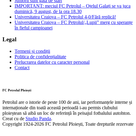
Juniorii sunt gata de start
IMPORTANT: meciul FC Petrolul – Oțelul Galați se va juca
duminică, 9 august, de la ora 18.30
Universitatea Craiova – FC Petrolul 4-0/Fără replică!
Universitatea Craiova – FC Petrolul/„Lupii” merg cu speranțe
în fieful campioanei
Legal
Termeni și condiții
Politica de confidențialitate
Prelucrarea datelor cu caracter personal
Contact
FC Petrolul Ploiești
Petrolul are o istorie de peste 100 de ani, iar performanțele interne și
internaționale din toată această perioadă i-au permis clubului
ploieștean să aibă un loc de referință în peisajul fotbalului autohton.
Creat cu
de
Studio Panda
.
Copyright 1924-2026 FC Petrolul Ploiești, Toate drepturile rezervate