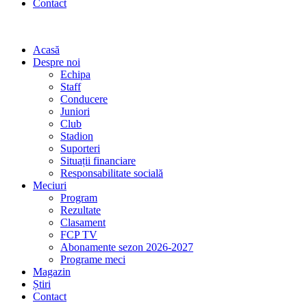
Contact
Acasă
Despre noi
Echipa
Staff
Conducere
Juniori
Club
Stadion
Suporteri
Situații financiare
Responsabilitate socială
Meciuri
Program
Rezultate
Clasament
FCP TV
Abonamente sezon 2026-2027
Programe meci
Magazin
Știri
Contact