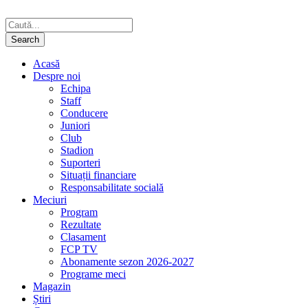
Acasă
Despre noi
Echipa
Staff
Conducere
Juniori
Club
Stadion
Suporteri
Situații financiare
Responsabilitate socială
Meciuri
Program
Rezultate
Clasament
FCP TV
Abonamente sezon 2026-2027
Programe meci
Magazin
Știri