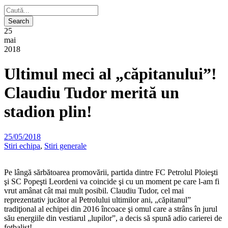
25
mai
2018
Ultimul meci al „căpitanului”!
Claudiu Tudor merită un
stadion plin!
25/05/2018
Stiri echipa
,
Stiri generale
Pe lângă sărbătoarea promovării, partida dintre FC Petrolul Ploieşti
şi SC Popeşti Leordeni va coincide şi cu un moment pe care l-am fi
vrut amânat cât mai mult posibil. Claudiu Tudor, cel mai
reprezentativ jucător al Petrolului ultimilor ani, „căpitanul”
tradiţional al echipei din 2016 încoace şi omul care a strâns în jurul
său energiile din vestiarul „lupilor”, a decis să spună adio carierei de
fotbalist!