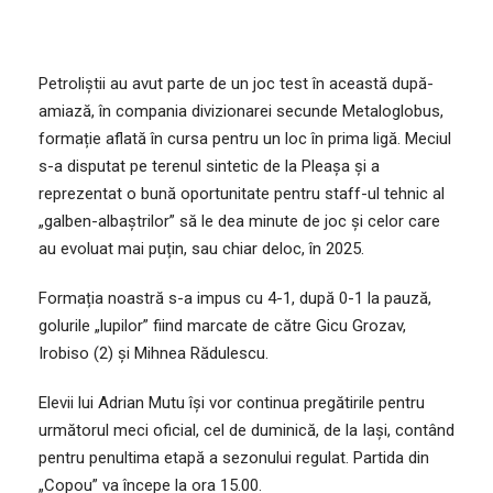
Petroliștii au avut parte de un joc test în această după-
amiază, în compania divizionarei secunde Metaloglobus,
formație aflată în cursa pentru un loc în prima ligă. Meciul
s-a disputat pe terenul sintetic de la Pleașa și a
reprezentat o bună oportunitate pentru staff-ul tehnic al
„galben-albaștrilor” să le dea minute de joc și celor care
au evoluat mai puțin, sau chiar deloc, în 2025.
Formația noastră s-a impus cu 4-1, după 0-1 la pauză,
golurile „lupilor” fiind marcate de către Gicu Grozav,
Irobiso (2) și Mihnea Rădulescu.
Elevii lui Adrian Mutu își vor continua pregătirile pentru
următorul meci oficial, cel de duminică, de la Iași, contând
pentru penultima etapă a sezonului regulat. Partida din
„Copou” va începe la ora 15.00.