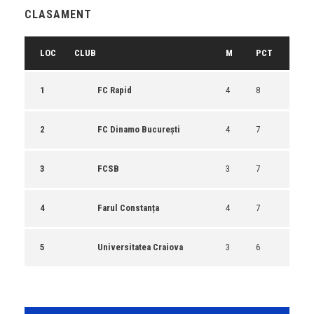
CLASAMENT
LOC
CLUB
M
PCT
1
FC Rapid
4
8
2
FC Dinamo București
4
7
3
FCSB
3
7
4
Farul Constanța
4
7
5
Universitatea Craiova
3
6