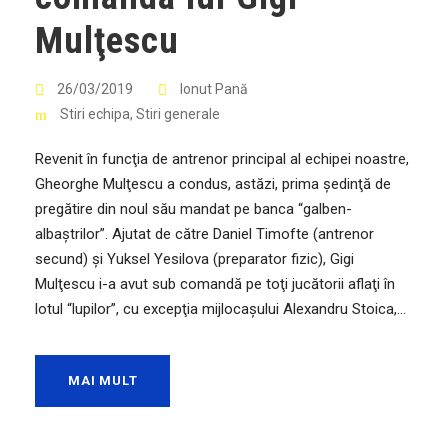
Mulţescu
26/03/2019
Ionut Pană
Stiri echipa
,
Stiri generale
Revenit în funcţia de antrenor principal al echipei noastre,
Gheorghe Mulţescu a condus, astăzi, prima şedinţă de
pregătire din noul său mandat pe banca “galben-
albaştrilor”. Ajutat de către Daniel Timofte (antrenor
secund) şi Yuksel Yesilova (preparator fizic), Gigi
Mulţescu i-a avut sub comandă pe toţi jucătorii aflaţi în
lotul “lupilor”, cu excepţia mijlocaşului Alexandru Stoica,...
MAI MULT