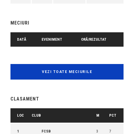
MECIURI
DATĂ
EVENIMENT
ORĂ/REZULTAT
VEZI TOATE MECIURILE
CLASAMENT
LOC
CLUB
M
PCT
1
FCSB
3
7