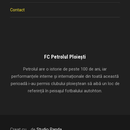
Contact
FC Petrolul Ploiești
Petrolul are o istorie de peste 100 de ani, iar
performanțele interne și internaționale din toată această
perioadă i-au permis clubului ploieștean să aibă un loc de
referință în peisajul fotbalului autohton.
Creat cu
de
Studio Panda
.