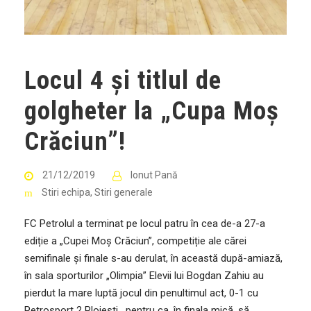
Locul 4 și titlul de
golgheter la „Cupa Moș
Crăciun”!
21/12/2019
Ionut Pană
Stiri echipa
,
Stiri generale
FC Petrolul a terminat pe locul patru în cea de-a 27-a
ediție a „Cupei Moș Crăciun”, competiție ale cărei
semifinale și finale s-au derulat, în această după-amiază,
în sala sporturilor „Olimpia” Elevii lui Bogdan Zahiu au
pierdut la mare luptă jocul din penultimul act, 0-1 cu
Petrosport 2 Ploiești, pentru ca, în finala mică, să...