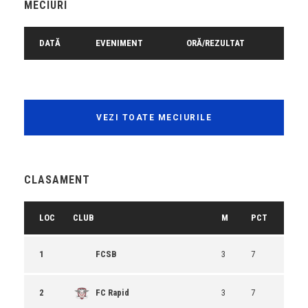
MECIURI
DATĂ
EVENIMENT
ORĂ/REZULTAT
VEZI TOATE MECIURILE
CLASAMENT
LOC
CLUB
M
PCT
1
FCSB
3
7
2
FC Rapid
3
7