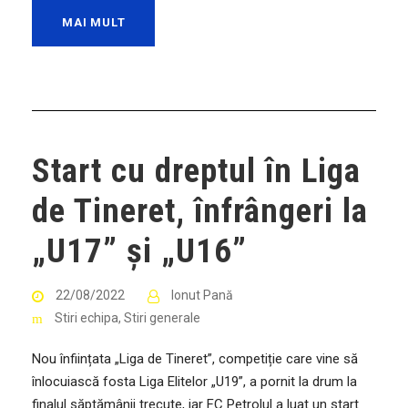
MAI MULT
Start cu dreptul în Liga
de Tineret, înfrângeri la
„U17” și „U16”
22/08/2022
Ionut Pană
Stiri echipa
,
Stiri generale
Nou înființata „Liga de Tineret”, competiție care vine să
înlocuiască fosta Liga Elitelor „U19”, a pornit la drum la
finalul săptămânii trecute, iar FC Petrolul a luat un start