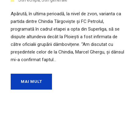
Stiri echipa
,
Stiri generale
Apărută, în ultima perioadă, la nivel de zvon, varianta ca
partida dintre Chindia Târgoviște și FC Petrolul,
programată în cadrul etapei a opta din Superliga, să se
dispute altundeva decât la Ploiești a fost infirmata de
către oficialii grupării dâmbovițene. “Am discutat cu
președintele celor de la Chindia, Marcel Ghergu, și dânsul
mi-a confirmat faptul...
MAI MULT