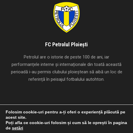
FC Petrolul Ploiești
Petrolul are o istorie de peste 100 de ani, iar
performanțele interne și internaționale din toată această
perioadă i-au permis clubului ploieștean să aibă un loc de
referință în peisajul fotbalului autohton.
Folosim cookie-uri pentru a-ți oferi o experiență plăcută pe
acest site.
Creat cu
de
Studio Panda
.
Poți afla ce cookie-uri folosim și cum să le oprești în pagina
Copyright 1924-2026 FC Petrolul Ploiești, Toate drepturile
de
setări