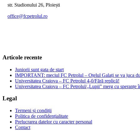
str. Stadionului 26, Ploiești
office@fcpetrolul.ro
+40 374 094 849
Articole recente
Juniorii sunt gata de start
IMPORTANT: meciul FC Petrolul – Oțelul Galați se va juca dum
Universitatea Craiova – FC Petrolul 4-0/Fără replică!
Universitatea Craiova – FC Petrolul/„Lupii” merg cu speranțe î
Legal
Termeni și condiții
Politica de confidențialitate
Prelucrarea datelor cu caracter personal
Contact