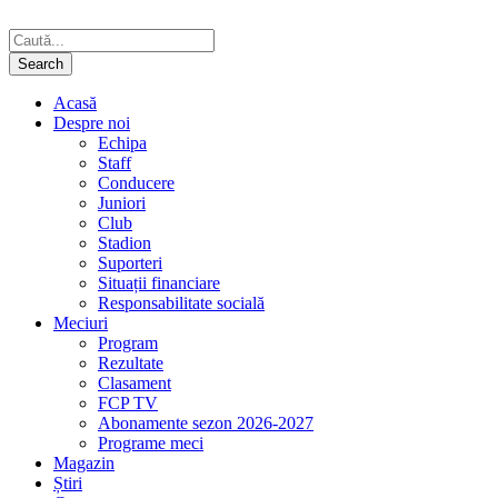
Acasă
Despre noi
Echipa
Staff
Conducere
Juniori
Club
Stadion
Suporteri
Situații financiare
Responsabilitate socială
Meciuri
Program
Rezultate
Clasament
FCP TV
Abonamente sezon 2026-2027
Programe meci
Magazin
Știri