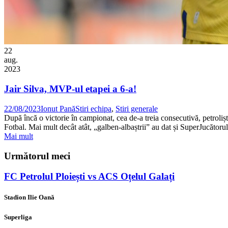
22
aug.
2023
Jair Silva, MVP-ul etapei a 6-a!
22/08/2023
Ionut Pană
Stiri echipa
,
Stiri generale
După încă o victorie în campionat, cea de-a treia consecutivă, petrolișt
Fotbal. Mai mult decât atât, „galben-albaștrii” au dat și SuperJucătorul 
Mai mult
Următorul meci
FC Petrolul Ploiești vs ACS Oțelul Galați
Stadion Ilie Oană
Superliga