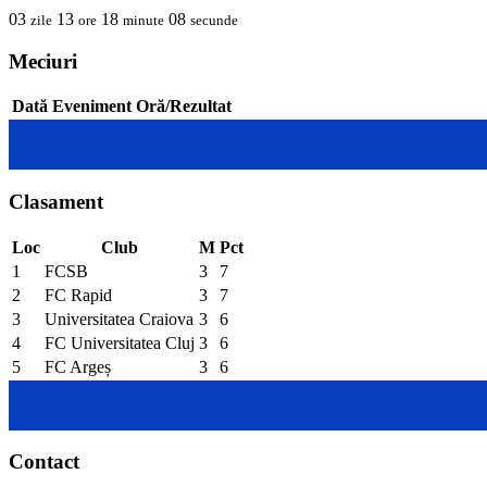
03
13
18
08
zile
ore
minute
secunde
Meciuri
Dată
Eveniment
Oră/Rezultat
Clasament
Loc
Club
M
Pct
1
FCSB
3
7
2
FC Rapid
3
7
3
Universitatea Craiova
3
6
4
FC Universitatea Cluj
3
6
5
FC Argeș
3
6
Contact