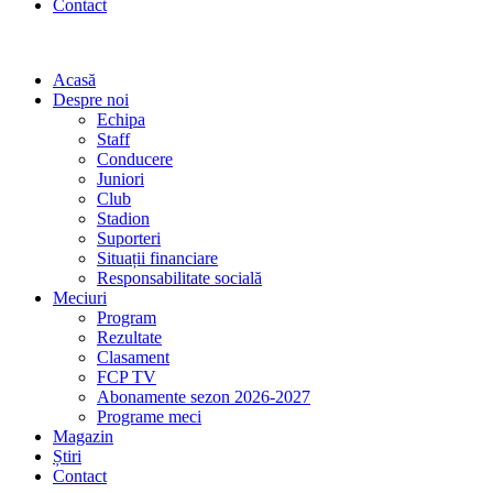
Contact
Acasă
Despre noi
Echipa
Staff
Conducere
Juniori
Club
Stadion
Suporteri
Situații financiare
Responsabilitate socială
Meciuri
Program
Rezultate
Clasament
FCP TV
Abonamente sezon 2026-2027
Programe meci
Magazin
Știri
Contact