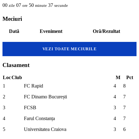
00
07
50
36
zile
ore
minute
secunde
Meciuri
Dată
Eveniment
Oră/Rezultat
VEZI TOATE MECIURILE
Clasament
Loc
Club
M
Pct
1
FC Rapid
4
8
2
FC Dinamo București
4
7
3
FCSB
3
7
4
Farul Constanța
4
7
5
Universitatea Craiova
3
6