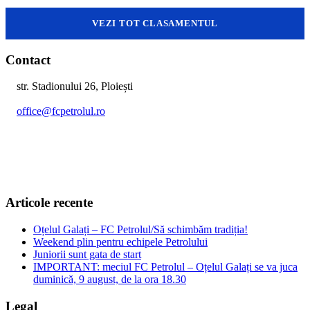
VEZI TOT CLASAMENTUL
Contact
str. Stadionului 26, Ploiești
office@fcpetrolul.ro
+40 374 094 849
Articole recente
Oțelul Galați – FC Petrolul/Să schimbăm tradiția!
Weekend plin pentru echipele Petrolului
Juniorii sunt gata de start
IMPORTANT: meciul FC Petrolul – Oțelul Galați se va juca
duminică, 9 august, de la ora 18.30
Legal