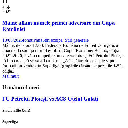
18
aug.
2025
Mâine aflăm numele primei adversare din Cupa
României
18/08/2025
Ionut Pană
Stiri echipa
,
Stiri generale
Mâine, de la ora 12.00, Federația Română de Fotbal va organiza
tragerea la sorți pentru play-off-ul Cupei României Betano, ediția
2025-2026, fază a competiției în care va intra și FC Petrolul Ploiești.
Echipa noastră se va afla în Urna „A”, alături de celelalte șapte
formații provenite din Superliga (grupările clasate pe pozițiile 1-8 în
ediția...
Mai mult
Următorul meci
FC Petrolul Ploiești vs ACS Oțelul Galați
Stadion Ilie Oană
Superliga