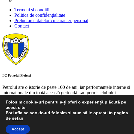
Termeni și condiții
Politica de confidențialitate
Prelucrarea datelor cu caracter personal
Contact
FC Petrolul Ploiești
Petrolul are o istorie de peste 100 de ani, iar performanțele interne și
internaționale din toată această perioadă i-au permis clubului
ploieștean să aibă un loc de referință în peisajul fotbalului autohton.
Folosim cookie-uri pentru a-ți oferi o experiență plăcută pe
Creat cu
de
Studio Panda
.
acest site.
Copyright 1924-2026 FC Petrolul Ploiești, Toate drepturile rezervate
Poți afla ce cookie-uri folosim și cum să le oprești în pagina
de
setări
Accept