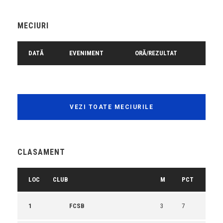
MECIURI
DATĂ
EVENIMENT
ORĂ/REZULTAT
VEZI TOATE MECIURILE
CLASAMENT
LOC
CLUB
M
PCT
1
FCSB
3
7