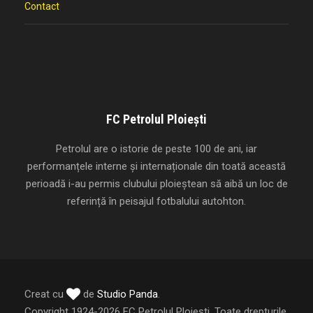
Contact
FC Petrolul Ploiești
Petrolul are o istorie de peste 100 de ani, iar
performanțele interne și internaționale din toată această
perioadă i-au permis clubului ploieștean să aibă un loc de
referință în peisajul fotbalului autohton.
Creat cu
de
Studio Panda
.
Copyright 1924-2026 FC Petrolul Ploiești, Toate drepturile