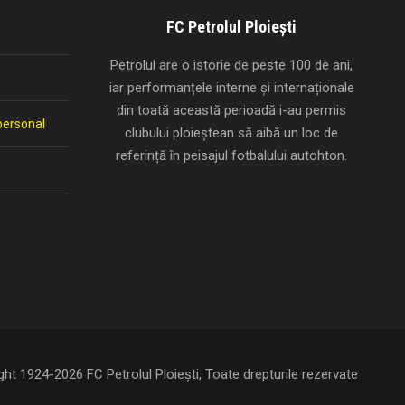
FC Petrolul Ploiești
Petrolul are o istorie de peste 100 de ani,
iar performanțele interne și internaționale
din toată această perioadă i-au permis
personal
clubului ploieștean să aibă un loc de
referință în peisajul fotbalului autohton.
ght 1924-2026 FC Petrolul Ploiești, Toate drepturile rezervate