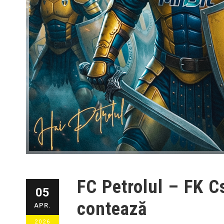
FC Petrolul – FK C
05
contează
APR.
2026