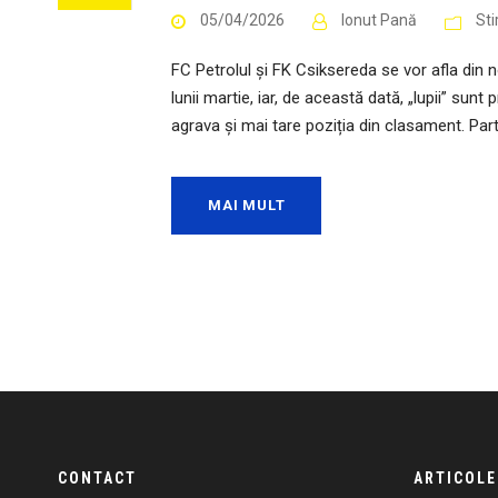
05/04/2026
Ionut Pană
Sti
FC Petrolul și FK Csiksereda se vor afla din no
lunii martie, iar, de această dată, „lupii” sun
agrava și mai tare poziția din clasament. Part
MAI MULT
CONTACT
ARTICOLE