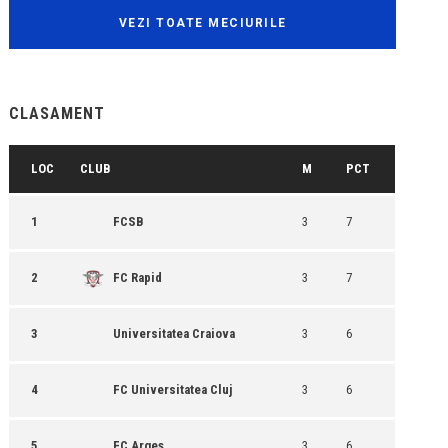
VEZI TOATE MECIURILE
CLASAMENT
LOC
CLUB
M
PCT
1
FCSB
3
7
2
FC Rapid
3
7
3
Universitatea Craiova
3
6
4
FC Universitatea Cluj
3
6
5
FC Argeș
3
6