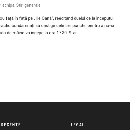
ri echipa
,
Stiri generale
u față în față pe „Ilie Oană”, reeditând duelul de la începutul
t practic condamnați să câștige cele trei puncte, pentru a nu-și
ida de mâine va începe la ora 17.30. S-ar...
 RECENTE
LEGAL