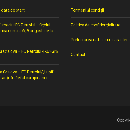
t gata de start
Termeni și condiții
meciul FC Petrolul – Oțelul
Politica de confidențialitate
 juca duminică, 9 august, de la
Prelucrarea datelor cu caracter 
a Craiova – FC Petrolul 4-0/Fără
Contact
a Craiova – FC Petrolul/„Lupii”
ranțe în fieful campioanei
Copyri