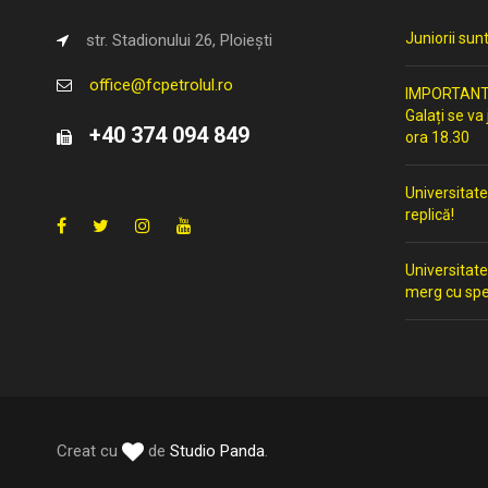
Juniorii sun
str. Stadionului 26, Ploiești
office@fcpetrolul.ro
IMPORTANT: 
Galați se va
+40 374 094 849
ora 18.30
Universitate
replică!
Universitate
merg cu spe
Creat cu
de
Studio Panda
.