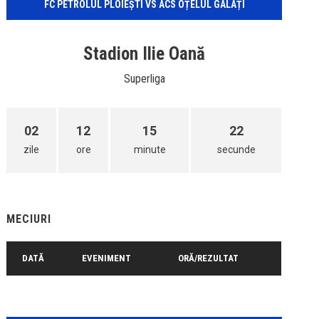
FC PETROLUL PLOIEȘTI VS ACS OȚELUL GALAȚI
Stadion Ilie Oană
Superliga
02
12
15
22
zile
ore
minute
secunde
MECIURI
DATĂ
EVENIMENT
ORĂ/REZULTAT