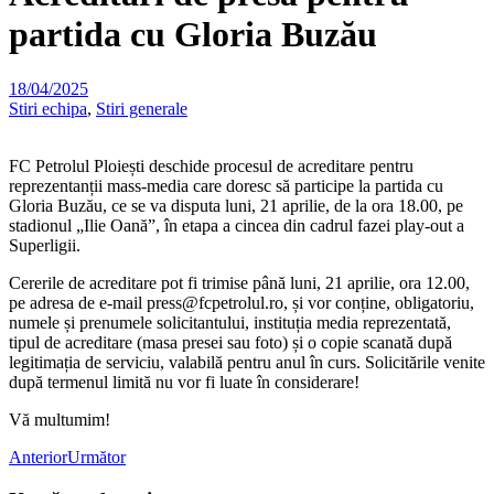
partida cu Gloria Buzău
18/04/2025
Stiri echipa
,
Stiri generale
FC Petrolul Ploiești deschide procesul de acreditare pentru
reprezentanții mass-media care doresc să participe la partida cu
Gloria Buzău, ce se va disputa luni, 21 aprilie, de la ora 18.00, pe
stadionul „Ilie Oană”, în etapa a cincea din cadrul fazei play-out a
Superligii.
Cererile de acreditare pot fi trimise până luni, 21 aprilie, ora 12.00,
pe adresa de e-mail
press@fcpetrolul.ro
, și vor conține, obligatoriu,
numele și prenumele solicitantului, instituția media reprezentată,
tipul de acreditare (masa presei sau foto) și o copie scanată după
legitimația de serviciu, valabilă pentru anul în curs. Solicitările venite
după termenul limită nu vor fi luate în considerare!
Vă multumim!
Anterior
Următor