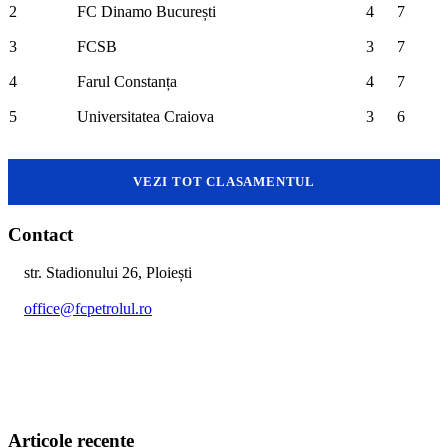
2
FC Dinamo București
4
7
3
FCSB
3
7
4
Farul Constanța
4
7
5
Universitatea Craiova
3
6
VEZI TOT CLASAMENTUL
Contact
str. Stadionului 26, Ploiești
office@fcpetrolul.ro
+40 374 094 849
Articole recente