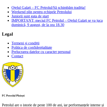
Oțelul Galați – FC Petrolul/Să schimbăm tradiția!
Weekend plin pentru echipele Petrolului
Juniorii sunt gata de start
IMPORTANT: meciul FC Petrolul – Oțelul Galați se va juca
duminică, 9 august, de la ora 18.30
Legal
Termeni și condiții
Politica de confidențialitate
Prelucrarea datelor cu caracter personal
Contact
FC Petrolul Ploiești
Petrolul are o istorie de peste 100 de ani, iar performanțele interne și