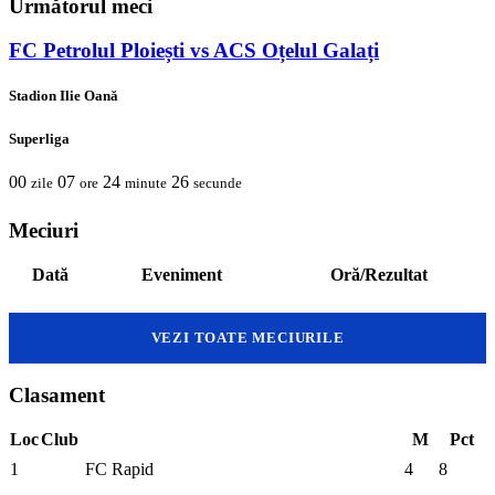
Următorul meci
FC Petrolul Ploiești vs ACS Oțelul Galați
Stadion Ilie Oană
Superliga
00
07
24
26
zile
ore
minute
secunde
Meciuri
Dată
Eveniment
Oră/Rezultat
VEZI TOATE MECIURILE
Clasament
Loc
Club
M
Pct
1
FC Rapid
4
8