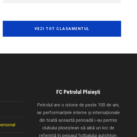
VEZI TOT CLASAMENTUL
FC Petrolul Ploiești
Petrolul are o istorie de peste 100 de ani,
iar performanțele interne și internaționale
din toată această perioadă i-au permis
personal
clubului ploieștean să aibă un loc de
referință în peisajul fotbalului autohton.