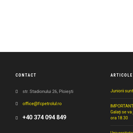
CONTACT
ARTICOLE
Juniorii sun
str. Stadionului 26, Ploiești
office@fcpetrolul.ro
IMPORTANT: 
Galați se va
+40 374 094 849
ora 18.30