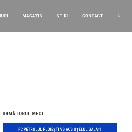
IURI
MAGAZIN
ȘTIRI
CONTACT
e Juniori “A” şi
URMĂTORUL MECI
FC PETROLUL PLOIEȘTI VS ACS OȚELUL GALAȚI