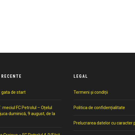
 RECENTE
LEGAL
t gata de start
Termeni și condiții
meciul FC Petrolul – Oțelul
Politica de confidențialitate
 juca duminică, 9 august, de la
Prelucrarea datelor cu caracter 