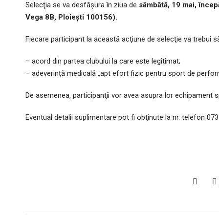
Selecţia se va desfăşura în ziua de
sâmbătă, 19 mai, începâ
Vega 8B, Ploiești 100156).
Fiecare participant la această acţiune de selecţie va trebui 
– acord din partea clubului la care este legitimat;
– adeverinţă medicală „apt efort fizic pentru sport de perfo
De asemenea, participanţii vor avea asupra lor echipament sp
Eventual detalii suplimentare pot fi obţinute la nr. telefon 0