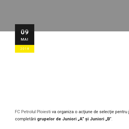
Acţiune de sel
09
MAI
Juniori “B”
2018
09/05/2018
STIRI GENERALE
FC Petrolul Ploiesti
va organiza o acţiune de selecţie pentru 
completării
grupelor de Juniori „A” şi Juniori „B
”.