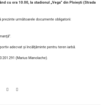
nd cu ora 10.00, la stadionul „Vega” din Ploieşti (Strada
să prezinte următoarele documente obligatorii:
rmanţă”.
ortiv adecvat şi încălţăminte pentru teren iarbă.
733.201.291 (Marius Manolache).