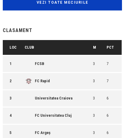
VEZI TOATE MECIURILE
CLASAMENT
LOC
CLUB
M
PCT
1
FCSB
3
7
2
FC Rapid
3
7
3
Universitatea Craiova
3
6
4
FC Universitatea Cluj
3
6
5
FC Argeș
3
6