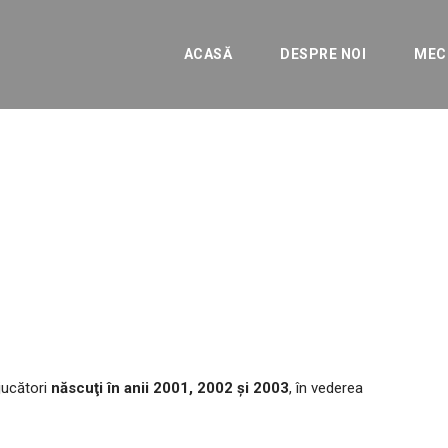
ACASĂ
DESPRE NOI
MEC
ecţie pentru grupele d
jucători
născuţi în anii 2001, 2002 şi 2003
, în vederea