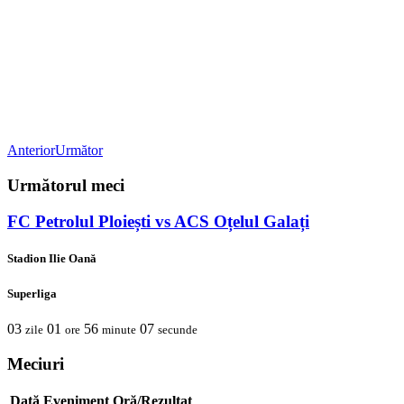
Anterior
Următor
Următorul meci
FC Petrolul Ploiești vs ACS Oțelul Galați
Stadion Ilie Oană
Superliga
03
01
56
07
zile
ore
minute
secunde
Meciuri
Dată
Eveniment
Oră/Rezultat