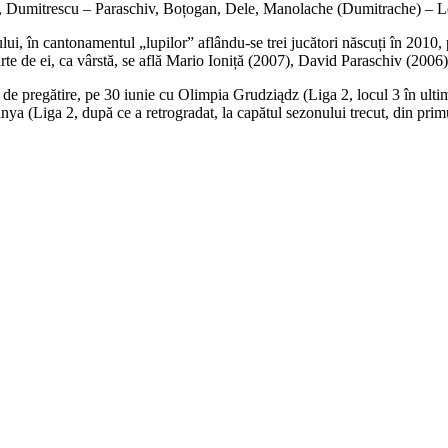
, Dumitrescu – Paraschiv, Boțogan, Dele, Manolache (Dumitrache) – Le
lului, în cantonamentul „lupilor” aflându-se trei jucători născuți în 201
rte de ei, ca vârstă, se află Mario Ioniță (2007), David Paraschiv (20
ri de pregătire, pe 30 iunie cu Olimpia Grudziądz (Liga 2, locul 3 în u
nya (Liga 2, după ce a retrogradat, la capătul sezonului trecut, din prim