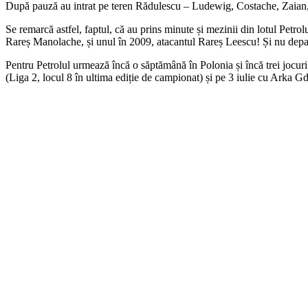
După pauză au intrat pe teren Rădulescu – Ludewig, Costache, Zaian
Se remarcă astfel, faptul, că au prins minute și mezinii din lotul Petro
Rareș Manolache, și unul în 2009, atacantul Rareș Leescu! Și nu depa
Pentru Petrolul urmează încă o săptămână în Polonia și încă trei jocu
(Liga 2, locul 8 în ultima ediție de campionat) și pe 3 iulie cu Arka Gd