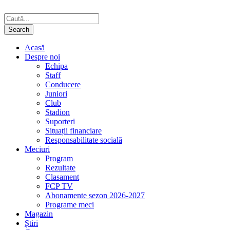
Acasă
Despre noi
Echipa
Staff
Conducere
Juniori
Club
Stadion
Suporteri
Situații financiare
Responsabilitate socială
Meciuri
Program
Rezultate
Clasament
FCP TV
Abonamente sezon 2026-2027
Programe meci
Magazin
Știri