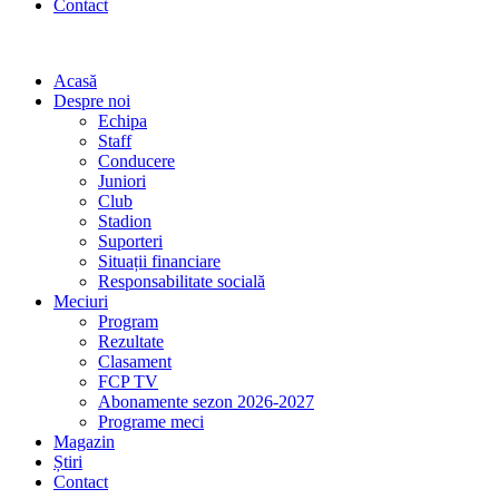
Contact
Acasă
Despre noi
Echipa
Staff
Conducere
Juniori
Club
Stadion
Suporteri
Situații financiare
Responsabilitate socială
Meciuri
Program
Rezultate
Clasament
FCP TV
Abonamente sezon 2026-2027
Programe meci
Magazin
Știri
Contact