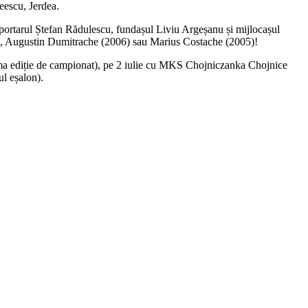
escu, Jerdea.
0, portarul Ștefan Rădulescu, fundașul Liviu Argeșanu și mijlocașul
06), Augustin Dumitrache (2006) sau Marius Costache (2005)!
ltima ediție de campionat), pe 2 iulie cu MKS Chojniczanka Chojnice
ul eșalon).