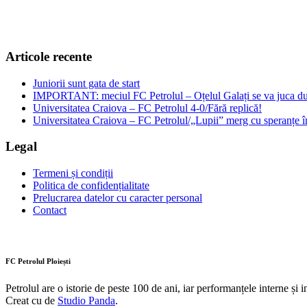
Articole recente
Juniorii sunt gata de start
IMPORTANT: meciul FC Petrolul – Oțelul Galați se va juca dum
Universitatea Craiova – FC Petrolul 4-0/Fără replică!
Universitatea Craiova – FC Petrolul/„Lupii” merg cu speranțe î
Legal
Termeni și condiții
Politica de confidențialitate
Prelucrarea datelor cu caracter personal
Contact
FC Petrolul Ploiești
Petrolul are o istorie de peste 100 de ani, iar performanțele interne și 
Creat cu
de
Studio Panda
.