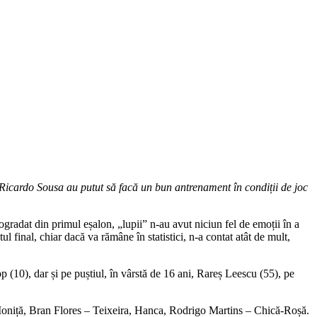
ui Ricardo Sousa au putut să facă un bun antrenament în condiții de joc
ogradat din primul eșalon, „lupii” n-au avut niciun fel de emoții în a
ul final, chiar dacă va rămâne în statistici, n-a contat atât de mult,
pp (10), dar și pe puștiul, în vârstă de 16 ani, Rareș Leescu (55), pe
 Ioniță, Bran Flores – Teixeira, Hanca, Rodrigo Martins – Chică-Roșă.