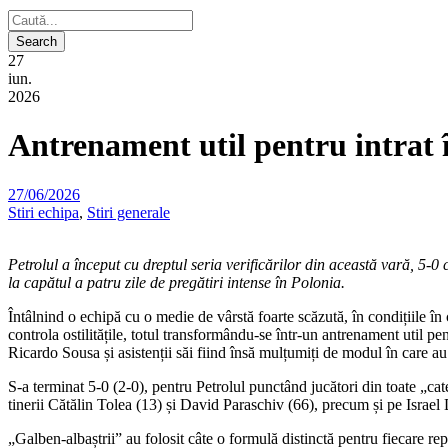
27
iun.
2026
Antrenament util pentru intrat 
27/06/2026
Stiri echipa
,
Stiri generale
Petrolul a început cu dreptul seria verificărilor din această vară, 5-0
la capătul a patru zile de pregătiri intense în Polonia.
Întâlnind o echipă cu o medie de vârstă foarte scăzută, în condițiile î
controla ostilitățile, totul transformându-se într-un antrenament util pen
Ricardo Sousa și asistenții săi fiind însă mulțumiți de modul în care au t
S-a terminat 5-0 (2-0), pentru Petrolul punctând jucători din toate „cate
tinerii Cătălin Tolea (13) și David Paraschiv (66), precum și pe Israel 
„Galben-albaștrii” au folosit câte o formulă distinctă pentru fiecare