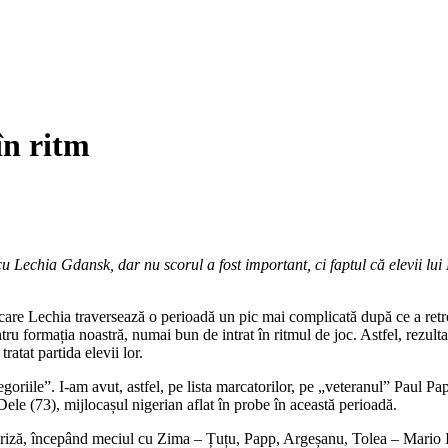
în ritm
 cu Lechia Gdansk, dar nu scorul a fost important, ci faptul că elevii l
n care Lechia traversează o perioadă un pic mai complicată după ce a retr
tru formația noastră, numai bun de intrat în ritmul de joc. Astfel, rezultat
ratat partida elevii lor.
goriile”. I-am avut, astfel, pe lista marcatorilor, pe „veteranul” Paul Pa
Dele (73), mijlocașul nigerian aflat în probe în această perioadă.
 repriză, începând meciul cu Zima – Țuțu, Papp, Argeșanu, Tolea – Mario