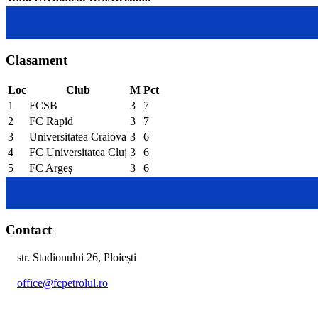
Clasament
Loc
Club
M
Pct
1
FCSB
3
7
2
FC Rapid
3
7
3
Universitatea Craiova
3
6
4
FC Universitatea Cluj
3
6
5
FC Argeș
3
6
Contact
str. Stadionului 26, Ploiești
office@fcpetrolul.ro
+40 374 094 849