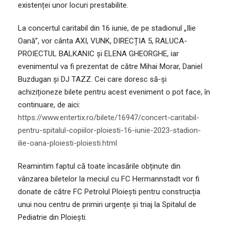
existenței unor locuri prestabilite.
La concertul caritabil din 16 iunie, de pe stadionul „Ilie
Oană”, vor cânta AXI, VUNK, DIRECȚIA 5, RALUCA-
PROIECTUL BALKANIC și ELENA GHEORGHE, iar
evenimentul va fi prezentat de către Mihai Morar, Daniel
Buzdugan și DJ TAZZ. Cei care doresc să-și
achiziționeze bilete pentru acest eveniment o pot face, în
continuare, de aici:
https://www.entertix.ro/bilete/16947/concert-caritabil-
pentru-spitalul-copiilor-ploiesti-16-iunie-2023-stadion-
ilie-oana-ploiesti-ploiesti.html
Reamintim faptul că toate încasările obținute din
vânzarea biletelor la meciul cu FC Hermannstadt vor fi
donate de către FC Petrolul Ploiești pentru construcția
unui nou centru de primiri urgențe și triaj la Spitalul de
Pediatrie din Ploiești.