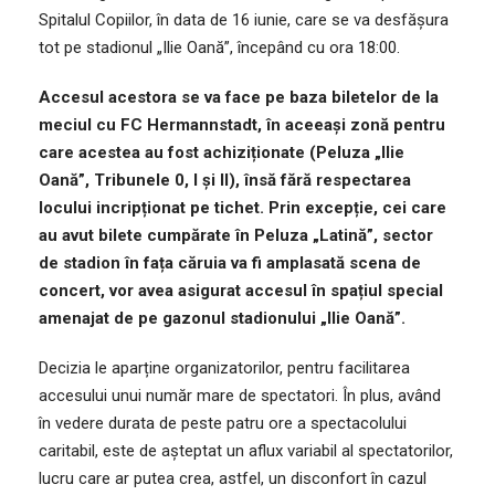
Spitalul Copiilor, în data de 16 iunie, care se va desfășura
tot pe stadionul „Ilie Oană”, începând cu ora 18:00.
Accesul acestora se va face pe baza biletelor de la
meciul cu FC Hermannstadt, în aceeași zonă pentru
care acestea au fost achiziționate (Peluza „Ilie
Oană”, Tribunele 0, I și II), însă fără respectarea
locului incripționat pe tichet. Prin excepție, cei care
au avut bilete cumpărate în Peluza „Latină”, sector
de stadion în fața căruia va fi amplasată scena de
concert, vor avea asigurat accesul în spațiul special
amenajat de pe gazonul stadionului „Ilie Oană”.
Decizia le aparține organizatorilor, pentru facilitarea
accesului unui număr mare de spectatori. În plus, având
în vedere durata de peste patru ore a spectacolului
caritabil, este de așteptat un aflux variabil al spectatorilor,
lucru care ar putea crea, astfel, un disconfort în cazul