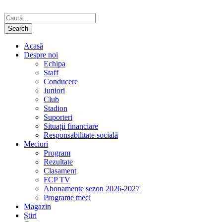
Acasă
Despre noi
Echipa
Staff
Conducere
Juniori
Club
Stadion
Suporteri
Situații financiare
Responsabilitate socială
Meciuri
Program
Rezultate
Clasament
FCP TV
Abonamente sezon 2026-2027
Programe meci
Magazin
Știri