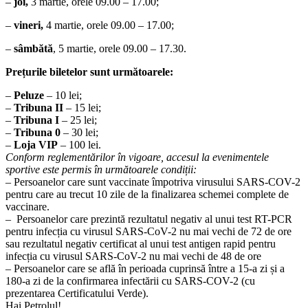
–
joi,
3 martie, orele 09.00 – 17.00;
–
vineri,
4 martie, orele 09.00 – 17.00;
–
sâmbătă
, 5 martie, orele 09.00 – 17.30.
Prețurile biletelor sunt următoarele:
–
Peluze
– 10 lei;
–
Tribuna II
– 15 lei;
–
Tribuna I
– 25 lei;
–
Tribuna 0
– 30 lei;
–
Loja VIP
– 100 lei.
Conform reglementărilor în vigoare, accesul la evenimentele
sportive este permis în următoarele condiții:
– Persoanelor care sunt vaccinate împotriva virusului SARS-COV-2
pentru care au trecut 10 zile de la finalizarea schemei complete de
vaccinare.
–
Persoanelor care prezintă rezultatul negativ al unui test RT-PCR
pentru infecția cu virusul SARS-CoV-2 nu mai vechi de 72 de ore
sau rezultatul negativ certificat al unui test antigen rapid pentru
infecția cu virusul SARS-CoV-2 nu mai vechi de 48 de ore
–
Persoanelor care se află în perioada cuprinsă între a 15-a zi și a
180-a zi de la confirmarea infectării cu SARS-COV-2 (cu
prezentarea Certificatului Verde).
Hai Petrolul!