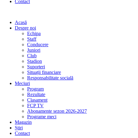
Contact
Acasă
Despre noi
Echipa
Staff
Conducere
Juniori
Club
Stadion
Suporteri
Situații financiare
Responsabilitate socială
Meciuri
Program
Rezultate
Clasament
FCP TV
Abonamente sezon 2026-2027
Programe meci
Magazin
Știri
Contact