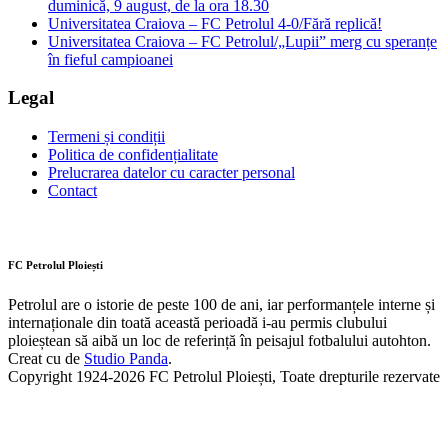
duminică, 9 august, de la ora 18.30
Universitatea Craiova – FC Petrolul 4-0/Fără replică!
Universitatea Craiova – FC Petrolul/„Lupii” merg cu speranțe
în fieful campioanei
Legal
Termeni și condiții
Politica de confidențialitate
Prelucrarea datelor cu caracter personal
Contact
FC Petrolul Ploiești
Petrolul are o istorie de peste 100 de ani, iar performanțele interne și
internaționale din toată această perioadă i-au permis clubului
ploieștean să aibă un loc de referință în peisajul fotbalului autohton.
Creat cu
de
Studio Panda
.
Copyright 1924-2026 FC Petrolul Ploiești, Toate drepturile rezervate