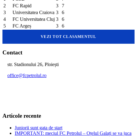
2
FC Rapid
3
7
3
Universitatea Craiova
3
6
4
FC Universitatea Cluj
3
6
5
FC Argeș
3
6
VEZI TOT CLASAMENTUL
Contact
str. Stadionului 26, Ploiești
office@fcpetrolul.ro
+40 374 094 849
Articole recente
Juniorii sunt gata de start
IMPORTANT: meciul FC Petrolul – Oțelul Galați se va juca