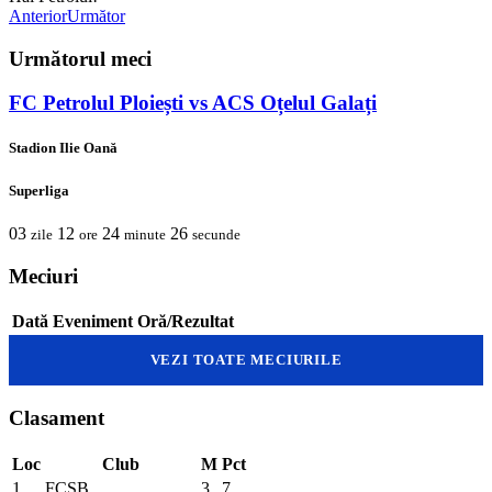
Anterior
Următor
Următorul meci
FC Petrolul Ploiești vs ACS Oțelul Galați
Stadion Ilie Oană
Superliga
03
12
24
26
zile
ore
minute
secunde
Meciuri
Dată
Eveniment
Oră/Rezultat
VEZI TOATE MECIURILE
Clasament
Loc
Club
M
Pct
1
FCSB
3
7