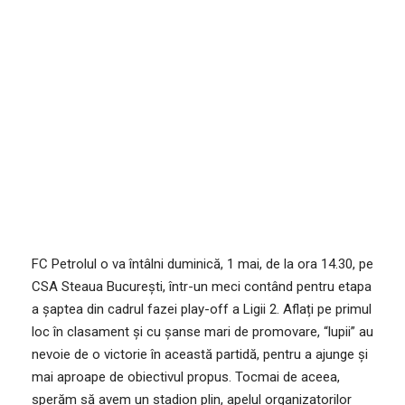
Oană”!
28/04/2022
STIRI ECHIPA
,
STIRI GENERALE
FC Petrolul o va întâlni duminică, 1 mai, de la ora 14.30, pe
CSA Steaua București, într-un meci contând pentru etapa
a șaptea din cadrul fazei play-off a Ligii 2. Aflați pe primul
loc în clasament și cu șanse mari de promovare, “lupii” au
nevoie de o victorie în această partidă, pentru a ajunge și
mai aproape de obiectivul propus. Tocmai de aceea,
sperăm să avem un stadion plin, apelul organizatorilor