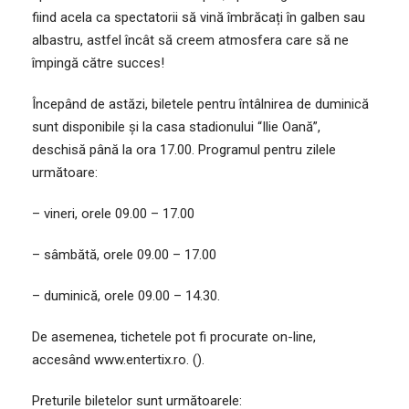
fiind acela ca spectatorii să vină îmbrăcați în galben sau
albastru, astfel încât să creem atmosfera care să ne
împingă către succes!
Începând de astăzi, biletele pentru întâlnirea de duminică
sunt disponibile și la casa stadionului “Ilie Oană”,
deschisă până la ora 17.00. Programul pentru zilele
următoare:
– vineri, orele 09.00 – 17.00
– sâmbătă, orele 09.00 – 17.00
– duminică, orele 09.00 – 14.30.
De asemenea, tichetele pot fi procurate on-line,
accesând www.entertix.ro. ().
Preturile biletelor sunt următoarele: