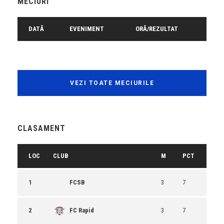
MECIURI
DATĂ
EVENIMENT
ORĂ/REZULTAT
VEZI TOATE MECIURILE
CLASAMENT
LOC
CLUB
M
PCT
1
FCSB
3
7
2
FC Rapid
3
7