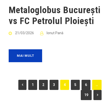
Metaloglobus București
vs FC Petrolul Ploiești
21/03/2026
Ionut Pană
MAI MULT
1
2
3
4
5
6
…
19