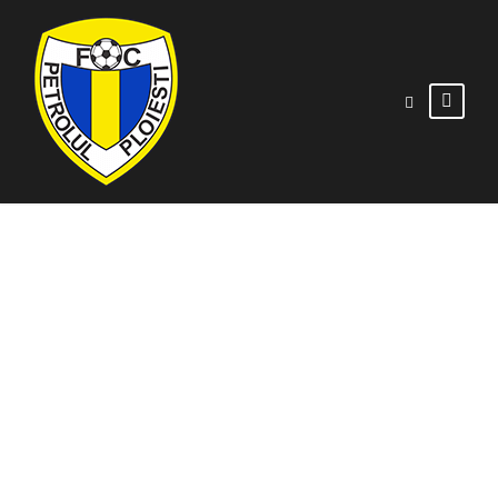
Dublă victorie în
Liga Elitelor
19/05/2021
STIRI ECHIPA
,
STIRI GENERALE