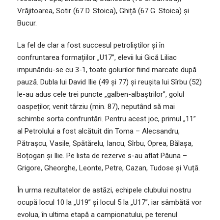
Vrăjitoarea, Sotir (67 D. Stoica), Ghiță (67 G. Stoica) și
Bucur.
La fel de clar a fost succesul petroliștilor și în
confruntarea formațiilor „U17”, elevii lui Gică Liliac
impunându-se cu 3-1, toate golurilor fiind marcate după
pauză. Dubla lui David Ilie (49 și 77) și reușita lui Sîrbu (52)
le-au adus cele trei puncte „galben-albaștrilor”, golul
oaspeților, venit târziu (min. 87), neputând să mai
schimbe sorta confruntări. Pentru acest joc, primul „11”
al Petrolului a fost alcătuit din Toma – Alecsandru,
Pătrașcu, Vasile, Spătărelu, Iancu, Sîrbu, Oprea, Bălașa,
Boțogan și Ilie. Pe lista de rezerve s-au aflat Păuna –
Grigore, Gheorghe, Leonte, Petre, Cazan, Tudose și Vuță.
În urma rezultatelor de astăzi, echipele clubului nostru
ocupă locul 10 la „U19” și locul 5 la „U17”, iar sâmbătă vor
evolua, în ultima etapă a campionatului, pe terenul