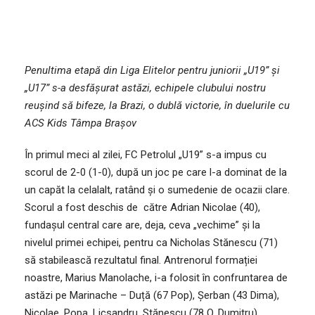
Penultima etapă din Liga Elitelor pentru juniorii „U19” și
„U17” s-a desfășurat astăzi, echipele clubului nostru
reușind să bifeze, la Brazi, o dublă victorie, în duelurile cu
ACS Kids Tâmpa Brașov
În primul meci al zilei, FC Petrolul „U19” s-a impus cu
scorul de 2-0 (1-0), după un joc pe care l-a dominat de la
un capăt la celalalt, ratând și o sumedenie de ocazii clare.
Scorul a fost deschis de către Adrian Nicolae (40),
fundașul central care are, deja, ceva „vechime” și la
nivelul primei echipei, pentru ca Nicholas Stănescu (71)
să stabilească rezultatul final. Antrenorul formației
noastre, Marius Manolache, i-a folosit în confruntarea de
astăzi pe Marinache – Duță (67 Pop), Șerban (43 Dima),
Nicolae, Popa, Licsandru, Stănescu (78 O. Dumitru),