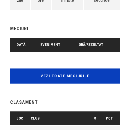
zile
ore
minute
secunde
MECIURI
DATĂ
EVENIMENT
ORĂ/REZULTAT
VEZI TOATE MECIURILE
CLASAMENT
LOC
CLUB
M
PCT