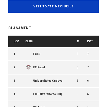
VEZI TOATE MECIURILE
CLASAMENT
LOC
CLUB
M
PCT
1
FCSB
3
7
2
FC Rapid
3
7
3
Universitatea Craiova
3
6
4
FC Universitatea Cluj
3
6