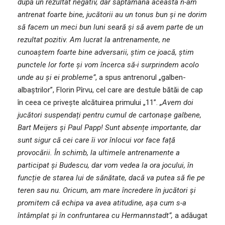
după un rezultat negativ, dar săptămâna aceasta n-am
antrenat foarte bine, jucătorii au un tonus bun și ne dorim
să facem un meci bun luni seară și să avem parte de un
rezultat pozitiv. Am lucrat la antrenamente, ne
cunoaștem foarte bine adversarii, știm ce joacă, știm
punctele lor forte și vom încerca să-i surprindem acolo
unde au și ei probleme”
, a spus antrenorul „galben-
albaștrilor”, Florin Pîrvu, cel care are destule bătăi de cap
în ceea ce privește alcătuirea primului „11”.
„Avem doi
jucători suspendați pentru cumul de cartonașe galbene,
Bart Meijers și Paul Papp! Sunt absențe importante, dar
sunt sigur că cei care îi vor înlocui vor face față
provocării. În schimb, la ultimele antrenamente a
participat și Budescu, dar vom vedea la ora jocului, în
funcție de starea lui de sănătate, dacă va putea să fie pe
teren sau nu. Oricum, am mare încredere în jucători și
promitem că echipa va avea atitudine, așa cum s-a
întâmplat și în confruntarea cu Hermannstadt”,
a adăugat