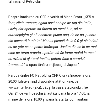
tehnicianul Petrolului.
Despre întâlnirea cu CFR a vorbit și Mario Bratu. „
CFR a
fost, zilele trecute, egala unei echipe de top din Italia,
Lazio, dar sperăm să facem un meci bun, să ne
autodepășim și să scoatem punct sau, de ce nu, puncte
din această întâlnire! Meciul pleacă de la 0-0 și niciodată
nu se știe ce se poate întâmpla. Jucăm din ce în ce mai
bine pe teren propriu, sperăm să fie lume multă la meci
și, având și ajutorul fanilor, putem face o surpriză
frumoasă”
, a spus tânărul mijlocaș al „lupilor”.
Partida dintre FC Petrolul și CFR Cluj va începe la ora
20.00, biletele fiind disponibile atât on-line, pe
www.entertix.ro
(aici), cât și la casa stadionului „Ilie
Oană”, ce va fi deschisă, astăzi, până la ora 17.00, iar
mâine de la ora 10.00 și până la startul confruntării.