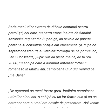
Seria meciurilor extrem de dificile continu
ă pentru
petroliști, cei care, cu patru etape înainte de fianalul
sezonului regulat din Superligă, au nevoie de puncte
pentru a-și consolida poziția din clasament. Și, după ce
săptămâna trecută au întâlnit formația de pe primul loc,
Farul Constanța, „lupii” vor da piept, mâine, de la ora
20.00, cu echipa care a dominat autoritar fotbalul
românesc în ultimii ani, campioana CFR Cluj venind pe
„Ilie Oană”.
„Ne așteaptă un meci foarte greu. Întâlnim campioana
ultimilor cinci ani, o echipă cu un lot foarte bun și cu un
antrenor care nu mai are nevoie de prezentare. Noi venim