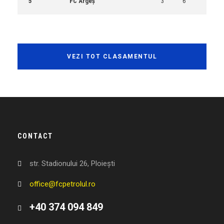
5
FC Argeș
3
6
VEZI TOT CLASAMENTUL
CONTACT
str. Stadionului 26, Ploiești
office@fcpetrolul.ro
+40 374 094 849