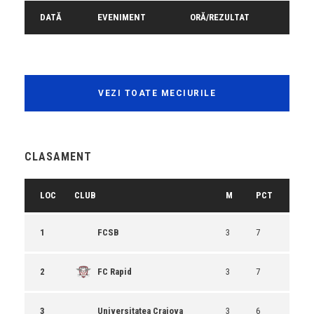
DATĂ
EVENIMENT
ORĂ/REZULTAT
VEZI TOATE MECIURILE
CLASAMENT
LOC
CLUB
M
PCT
1
FCSB
3
7
2
FC Rapid
3
7
3
Universitatea Craiova
3
6