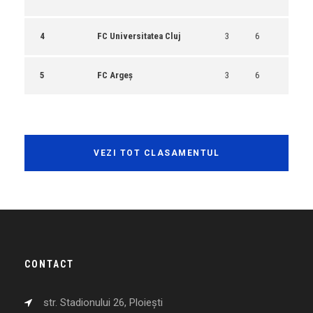
4
FC Universitatea Cluj
3
6
5
FC Argeș
3
6
VEZI TOT CLASAMENTUL
CONTACT
str. Stadionului 26, Ploiești