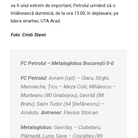
va fi unul extrem de important, Petrolul urmând să o
întâlnească duminică, de la ora 13.00, în deplasare, pe
lidera ierarhiei, UTA Arad.
Foto: Cristi Stavri.
FC Petrolul – Metaloglobus București 0-0
FC Petrolul:
Avram (cpt) – Olaru, Sîrghi,
Manolache, Țicu – Meza Colli, Mihăescu –
Munteanu (80 Gnaboyou), Gavrilă (88
Bratu), Saim Tudor (64 Ștefănescu) –
Arnăutu.
Antrenor:
Flavius Stoican.
Metaloglobus:
Gavrilaș – Ciubotaru,
Plămadă, Lung, Sava – Ciocâlteu (89