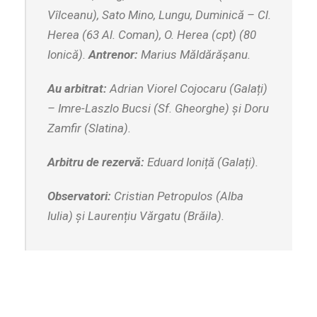
Vîlceanu), Sato Mino, Lungu, Duminică – Cl.
Herea (63 Al. Coman), O. Herea (cpt) (80
Ionică).
Antrenor:
Marius Măldărășanu.
Au arbitrat:
Adrian Viorel Cojocaru (Galați)
– Imre-Laszlo Bucsi (Sf. Gheorghe) și Doru
Zamfir (Slatina).
Arbitru de rezervă:
Eduard Ioniță (Galați).
Observatori:
Cristian Petropulos (Alba
Iulia) și Laurențiu Vărgatu (Brăila).