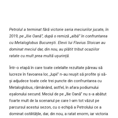
Petrolul a terminat fără victorie seria meciurilor jucate, în
2019, pe „Ilie Oană”, după o remiză „albă” în confruntarea
cu Metaloglobus București. Elevii lui Flavius Stoican au
dominat meciul dar, din nou, au plătit tribut ocaziilor
ratate cu mult prea multă ușurință.
Într-o etapă în care toate celelalte rezultate păreau să
lucreze în favoarea lor, „lupii” n-au reușit să profite și să-
și adjudece toate cele trei puncte din confruntarea cu
Metaloglobus, rămânând, astfel, în afara podiumului
eșalonului secund. Meciul de pe „Ilie Oană” nu s-a abătut
foarte mult de la scenariul pe care l-am tot văzut pe
parcursul acestui sezon, cu o echipă a Petrolului ce a
dominat ostilitățile, dar, din nou, a ratat enorm, iar victoria