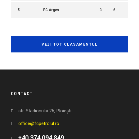
5
FC Argeș
3
6
VEZI TOT CLASAMENTUL
CONTACT
str. Stadionului 26, Ploiești
office@fcpetrolul.ro
+40 374 094 849