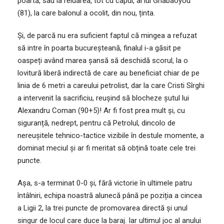
poartă, sau la reluarea, tot cu capul, al lui Gnabaoyou
(81), la care balonul a ocolit, din nou, ținta.
Și, de parcă nu era suficient faptul că mingea a refuzat
să intre în poarta bucureșteană, finalul i-a găsit pe
oaspeți având marea șansă să deschidă scorul, la o
lovitură liberă indirectă de care au beneficiat chiar de pe
linia de 6 metri a careului petrolist, dar la care Cristi Sîrghi
a intervenit la sacrificiu, reușind să blocheze șutul lui
Alexandru Coman (90+5)! Ar fi fost prea mult și, cu
siguranță, nedrept, pentru că Petrolul, dincolo de
nereușitele tehnico-tactice vizibile în destule momente, a
dominat meciul și ar fi meritat să obțină toate cele trei
puncte.
Așa, s-a terminat 0-0 și, fără victorie în ultimele patru
întâlniri, echipa noastră alunecă până pe poziția a cincea
a Ligii 2, la trei puncte de promovarea directă și unul
singur de locul care duce la baraj. Iar ultimul joc al anului