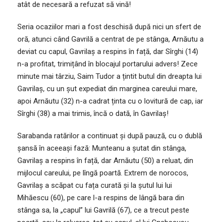
atât de necesară a refuzat să vină!
Seria ocaziilor mari a fost deschisă după nici un sfert de
oră, atunci când Gavrilă a centrat de pe stânga, Arnăutu a
deviat cu capul, Gavrilaș a respins în față, dar Sîrghi (14)
n-a profitat, trimițând în blocajul portarului advers! Zece
minute mai târziu, Saim Tudor a țintit butul din dreapta lui
Gavrilaș, cu un șut expediat din marginea careului mare,
apoi Arnăutu (32) n-a cadrat ținta cu o lovitură de cap, iar
Sîrghi (38) a mai trimis, încă o dată, în Gavrilaș!
Sarabanda ratărilor a continuat și după pauză, cu o dublă
șansă în aceeași fază: Munteanu a șutat din stânga,
Gavrilaș a respins în față, dar Arnăutu (50) a reluat, din
mijlocul careului, pe lîngă poartă. Extrem de norocos,
Gavrilaș a scăpat cu fața curată și la șutul lui lui
Mihăescu (60), pe care l-a respins de lângă bara din
stânga sa, la „capul” lui Gavrilă (67), ce a trecut peste