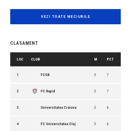
VEZI TOATE MECIURILE
CLASAMENT
LOC
CLUB
M
PCT
1
FCSB
3
7
2
FC Rapid
3
7
3
Universitatea Craiova
3
6
4
FC Universitatea Cluj
3
6