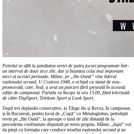
Petrolul se află la jumătatea seriei de patru jocuri programate într-
un interval de doar zece zile, dar și înaintea celui mai important
meci al acestei perioade. Mâine, pe „Ilie Oană” vine liderul
eșalonului secund, U Craiova 1948, o echipă cu statut de nou-
promovată, care, însă, a avut un parcurs fără greșeală în această
ediție de campionat. Partida va începe la ora 15.00, fiind televizată
de către DigiSport, Telekom Sport și Look Sport.
După trei deplasări consecutive, la Târgu Jiu și Recea, în campionat,
și în București, pentru jocul de „Cupă” cu Metaloglobus, petroliștii
revin pe „Ilie Oană”, la aproape o lună de zile distanță de la
precedenta confruntare disputată pe teren propriu. Mâine, „lupii” vor
da piept cu formația care conduce ierarhia eșalonului secund și au