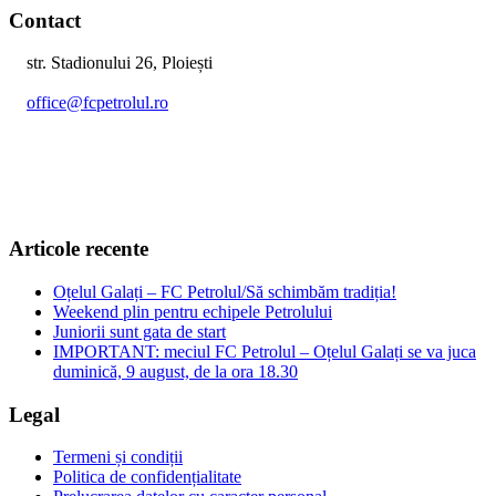
Contact
str. Stadionului 26, Ploiești
office@fcpetrolul.ro
+40 374 094 849
Articole recente
Oțelul Galați – FC Petrolul/Să schimbăm tradiția!
Weekend plin pentru echipele Petrolului
Juniorii sunt gata de start
IMPORTANT: meciul FC Petrolul – Oțelul Galați se va juca
duminică, 9 august, de la ora 18.30
Legal
Termeni și condiții
Politica de confidențialitate