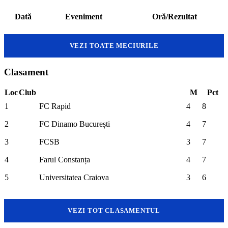
Dată
Eveniment
Oră/Rezultat
VEZI TOATE MECIURILE
Clasament
Loc
Club
M
Pct
1
FC Rapid
4
8
2
FC Dinamo București
4
7
3
FCSB
3
7
4
Farul Constanța
4
7
5
Universitatea Craiova
3
6
VEZI TOT CLASAMENTUL