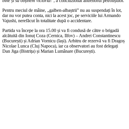
bine și să obținem victoria
!”, a concluzionat antrenorul petroliștilor.
Pentru meciul de mâine, „galben-albaștrii” nu au suspendați în lot,
dar nu vor putea conta, nici la acest joc, pe serviciile lui Armando
Vajushi, nerefăcut în totalitate după o accidentare.
Partida va începe la ora 15.00 și va fi condusă de către o brigadă
alcătuită din Ionuț Coza (Cernica, Ilfov) – Andrei Constantinescu
(București) și Adrian Vornicu (Iași). Arbitru de rezervă va fi Dragoș
Nicolae Lunca (Cluj Napoca), iar ca observatori au fost delegați
Dan Jiga (Bistrița) și Marian Lumânare (București).