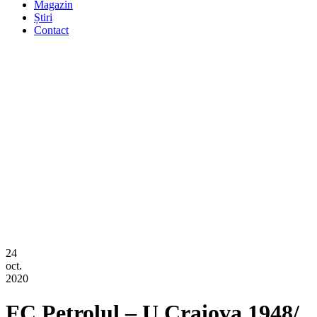
Magazin
Știri
Contact
24
oct.
2020
FC Petrolul – U Craiova 1948/