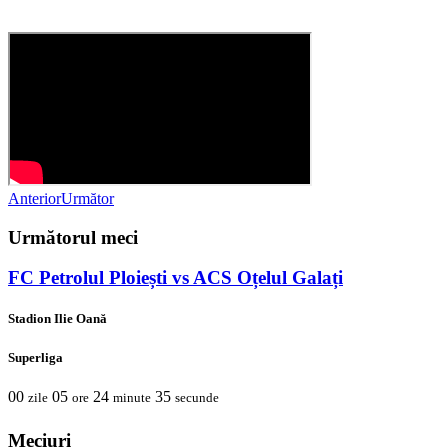
Anterior
Următor
Următorul meci
FC Petrolul Ploiești vs ACS Oțelul Galați
Stadion Ilie Oană
Superliga
00
05
24
33
zile
ore
minute
secunde
Meciuri