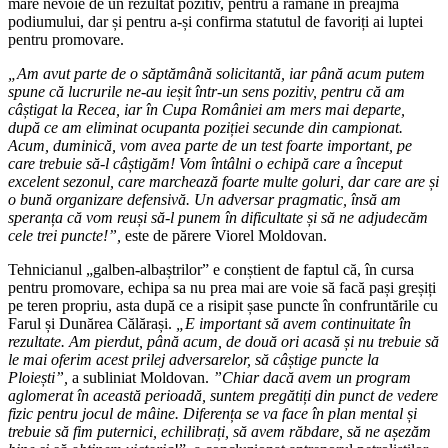
mare nevoie de un rezultat pozitiv, pentru a rămâne în preajma
podiumului, dar și pentru a-și confirma statutul de favoriți ai luptei
pentru promovare.
„Am avut parte de o săptămână solicitantă, iar până acum putem
spune că lucrurile ne-au ieșit într-un sens pozitiv, pentru că am
câștigat la Recea, iar în Cupa României am mers mai departe,
după ce am eliminat ocupanta poziției secunde din campionat.
Acum, duminică, vom avea parte de un test foarte important, pe
care trebuie să-l câștigăm! Vom întâlni o echipă care a început
excelent sezonul, care marchează foarte multe goluri, dar care are și
o bună organizare defensivă. Un adversar pragmatic, însă am
speranța că vom reuși să-l punem în dificultate și să ne adjudecăm
cele trei puncte!”,
este de părere Viorel Moldovan.
Tehnicianul „galben-albaștrilor” e conștient de faptul că, în cursa
pentru promovare, echipa sa nu prea mai are voie să facă pași greșiți
pe teren propriu, asta după ce a risipit șase puncte în confruntările cu
Farul și Dunărea Călărași.
„E important să avem continuitate în
rezultate. Am pierdut, până acum, de două ori acasă și nu trebuie să
le mai oferim acest prilej adversarelor, să câștige puncte la
Ploiești”,
a subliniat Moldovan.
”Chiar dacă avem un program
aglomerat în această perioadă, suntem pregătiți din punct de vedere
fizic pentru jocul de mâine. Diferența se va face în plan mental și
trebuie să fim puternici, echilibrați, să avem răbdare, să ne așezăm