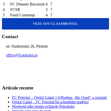
3
FC Dinamo București
4
7
4
FCSB
3
7
5
Farul Constanța
4
7
VEZI TOT CLASAMENTUL
Contact
str. Stadionului 26, Ploiești
office@fcpetrolul.ro
+40 374 094 849
Articole recente
FC Petrolul – Oțelul Galați 1-0/Reduta „Ilie Oană” a rezistat!
Oțelul Galați – FC Petrolul/Să schimbăm tradiția!
Weekend plin pentru echipele Petrolului
Juniorii sunt gata de start