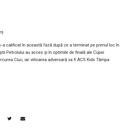
eș
-a calificat în această fază după ce a terminat pe primul loc în
știi Petrolului au acces și în optimile de finală ale Cupei
iercurea Ciuc, iar viitoarea adversară va fi ACS Kids Tâmpa