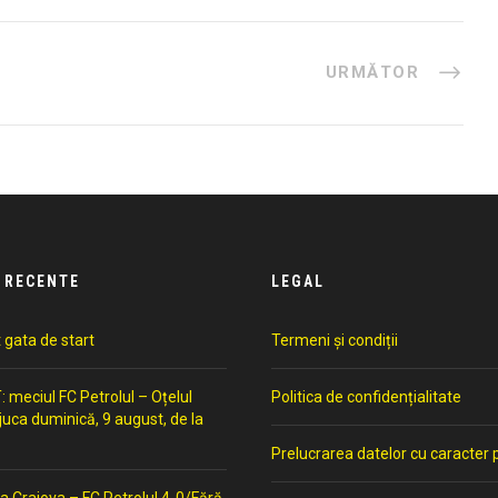
URMĂTOR
 RECENTE
LEGAL
t gata de start
Termeni și condiții
meciul FC Petrolul – Oțelul
Politica de confidențialitate
 juca duminică, 9 august, de la
Prelucrarea datelor cu caracter 