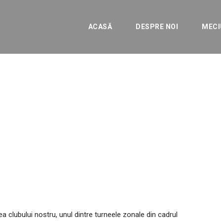
ACASĂ
DESPRE NOI
MECI
„U15”/ Turneu zonal o
mia”, din Brazi
ENERALE
ea clubului nostru, unul dintre turneele zonale din cadrul