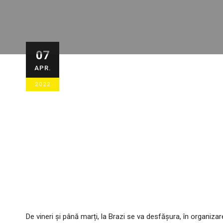
Liga Elitelor 
07
APR.
stadionul „Chi
2022
07/04/2022
STIRI ECHIPA
,
STIRI G
De vineri și până marți, la Brazi se va desfășura, în organizar