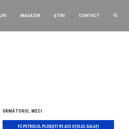
URI
MAGAZIN
ȘTIRI
CONTACT
rganizat pe
URMĂTORUL MECI
FC PETROLUL PLOIEȘTI VS ACS OȚELUL GALAȚI