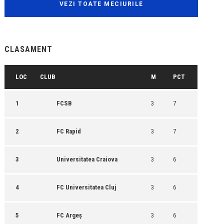
VEZI TOATE MECIURILE
CLASAMENT
LOC
CLUB
M
PCT
1
FCSB
3
7
2
FC Rapid
3
7
3
Universitatea Craiova
3
6
4
FC Universitatea Cluj
3
6
5
FC Argeș
3
6