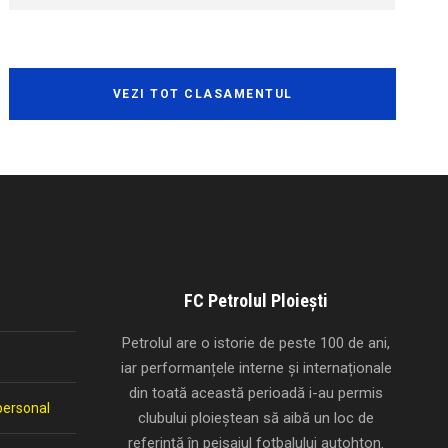
VEZI TOT CLASAMENTUL
FC Petrolul Ploiești
Petrolul are o istorie de peste 100 de ani,
iar performanțele interne și internaționale
din toată această perioadă i-au permis
personal
clubului ploieștean să aibă un loc de
referință în peisajul fotbalului autohton.