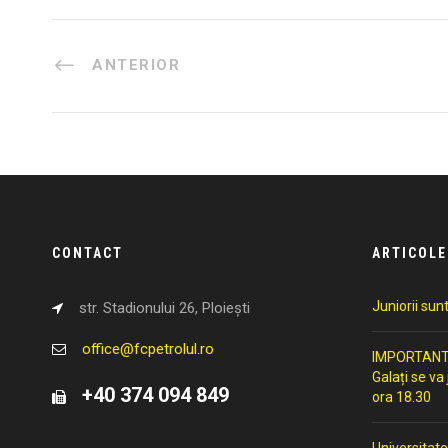
ANTERIOR
CONTACT
ARTICOLE
Juniorii sun
str. Stadionului 26, Ploiești
office@fcpetrolul.ro
IMPORTANT: 
Galați se va
+40 374 094 849
ora 18.30