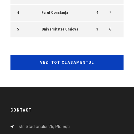
4
Farul Constanța
4
7
5
Universitatea Craiova
3
6
VEZI TOT CLASAMENTUL
CONTACT
str. Stadionului 26, Ploiești