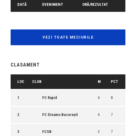
DATĂ
EVENIMENT
ORĂ/REZULTAT
VEZI TOATE MECIURILE
CLASAMENT
LOC
CLUB
M
PCT
1
FC Rapid
4
8
2
FC Dinamo București
4
7
3
FCSB
3
7