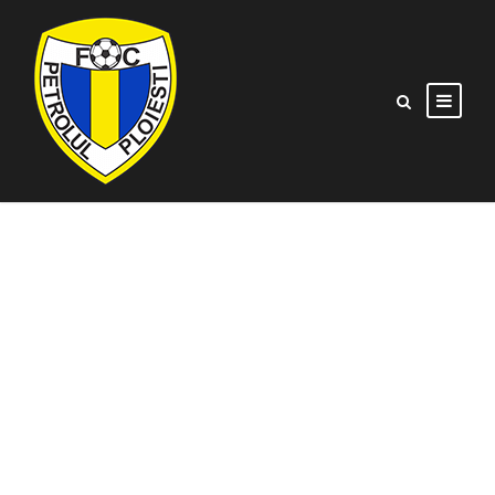
AFC UNIREA 04
SLOBOZIA VS SEPSI
OSK SFÂNTU
GHEORGHE