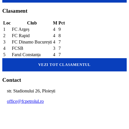
Clasament
Loc
Club
M
Pct
1
FC Argeș
4
9
2
FC Rapid
4
8
3
FC Dinamo București
4
7
4
FCSB
3
7
5
Farul Constanța
4
7
VEZI TOT CLASAMENTUL
Contact
str. Stadionului 26, Ploiești
office@fcpetrolul.ro
+40 374 094 849