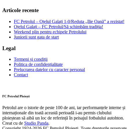
Articole recente
FC Petrolul – Oțelul Galați 1-0/Reduta „Ilie Oană” a rezistat!
Oțelul Galați – FC Petrolul/Să schimbăm tradiția!
Weekend plin pentru echipele Petrolului
Juniorii sunt gata de start
Legal
Termeni și condiții
Politica de confidențialitate
Prelucrarea datelor cu caracter personal
Contact
FC Petrolul Ploiești
Petrolul are o istorie de peste 100 de ani, iar performanțele interne și
internaționale din toată această perioadă i-au permis clubului
ploieștean să aibă un loc de referință în peisajul fotbalului autohton.
Creat cu
de
Studio Panda
.
Copyright 1924-2026 FC Petrolul Ploiești, Toate drepturile rezervate