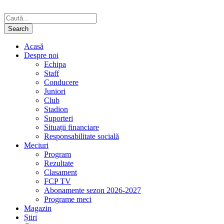
Acasă
Despre noi
Echipa
Staff
Conducere
Juniori
Club
Stadion
Suporteri
Situații financiare
Responsabilitate socială
Meciuri
Program
Rezultate
Clasament
FCP TV
Abonamente sezon 2026-2027
Programe meci
Magazin
Știri