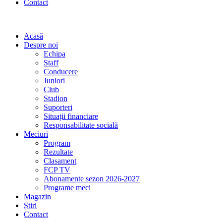
Contact
Acasă
Despre noi
Echipa
Staff
Conducere
Juniori
Club
Stadion
Suporteri
Situații financiare
Responsabilitate socială
Meciuri
Program
Rezultate
Clasament
FCP TV
Abonamente sezon 2026-2027
Programe meci
Magazin
Știri
Contact