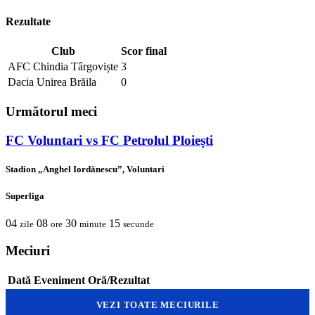
Rezultate
Club
Scor final
AFC Chindia Târgoviște
3
Dacia Unirea Brăila
0
Următorul meci
FC Voluntari vs FC Petrolul Ploiești
Stadion „Anghel Iordănescu”, Voluntari
Superliga
04
08
30
15
zile
ore
minute
secunde
Meciuri
Dată
Eveniment
Oră/Rezultat
VEZI TOATE MECIURILE