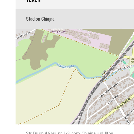
TEREN
Stadion Chiajna
Str. Drumul Gării, nr. 1-3, com. Chiajna, jud. Ilfov.