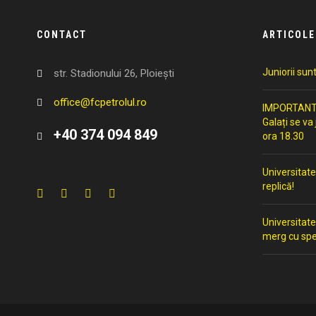
CONTACT
ARTICOLE
Juniorii sun
str. Stadionului 26, Ploiești
office@fcpetrolul.ro
IMPORTANT: 
Galați se va
+40 374 094 849
ora 18.30
Universitate
replică!
Universitate
merg cu spe