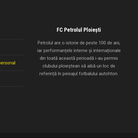
FC Petrolul Ploiești
Petrolul are o istorie de peste 100 de ani,
iar performanțele interne și internaționale
din toată această perioadă i-au permis
personal
clubului ploieștean să aibă un loc de
referință în peisajul fotbalului autohton.