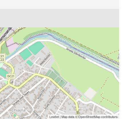
Leaflet
| Map data ©
OpenStreetMap
contributors