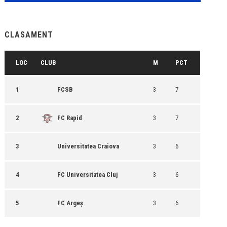
CLASAMENT
LOC
CLUB
M
PCT
1
FCSB
3
7
2
FC Rapid
3
7
3
Universitatea Craiova
3
6
4
FC Universitatea Cluj
3
6
5
FC Argeș
3
6