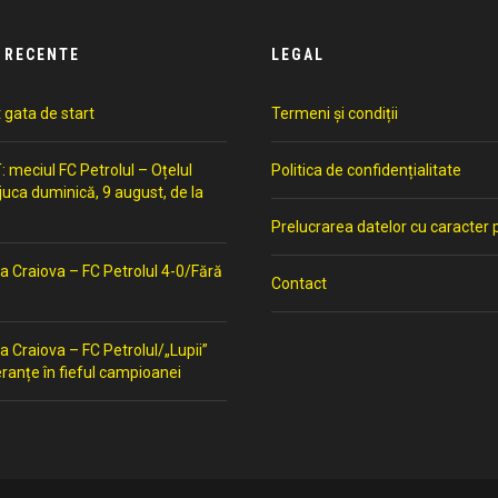
 RECENTE
LEGAL
t gata de start
Termeni și condiții
meciul FC Petrolul – Oțelul
Politica de confidențialitate
 juca duminică, 9 august, de la
Prelucrarea datelor cu caracter 
a Craiova – FC Petrolul 4-0/Fără
Contact
a Craiova – FC Petrolul/„Lupii”
ranțe în fieful campioanei