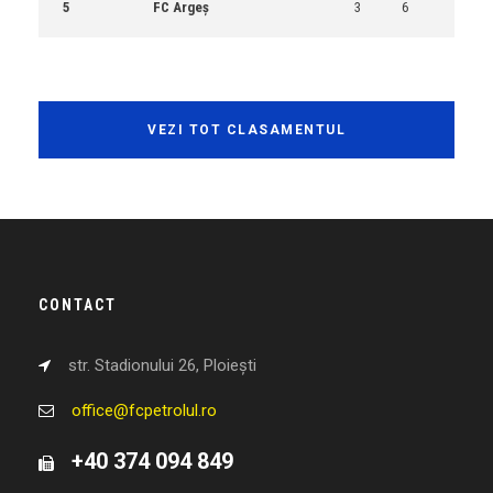
5
FC Argeș
3
6
VEZI TOT CLASAMENTUL
CONTACT
str. Stadionului 26, Ploiești
office@fcpetrolul.ro
+40 374 094 849