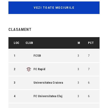
VEZI TOATE MECIURILE
CLASAMENT
LOC
CLUB
M
PCT
1
FCSB
3
7
2
FC Rapid
3
7
3
Universitatea Craiova
3
6
4
FC Universitatea Cluj
3
6