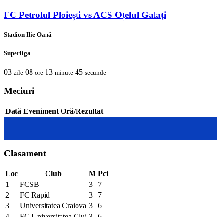
FC Petrolul Ploiești vs ACS Oțelul Galați
Stadion Ilie Oană
Superliga
03
08
13
45
zile
ore
minute
secunde
Meciuri
Dată
Eveniment
Oră/Rezultat
Clasament
Loc
Club
M
Pct
1
FCSB
3
7
2
FC Rapid
3
7
3
Universitatea Craiova
3
6
4
FC Universitatea Cluj
3
6