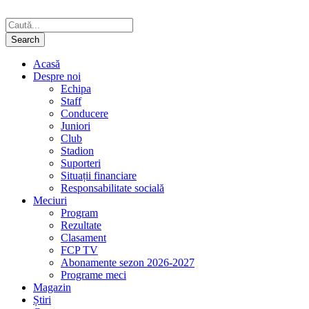
Acasă
Despre noi
Echipa
Staff
Conducere
Juniori
Club
Stadion
Suporteri
Situații financiare
Responsabilitate socială
Meciuri
Program
Rezultate
Clasament
FCP TV
Abonamente sezon 2026-2027
Programe meci
Magazin
Știri