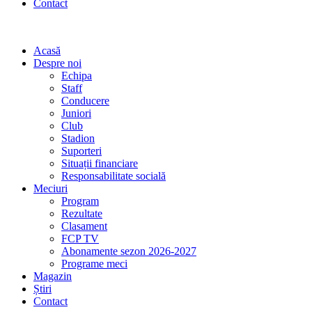
Contact
Acasă
Despre noi
Echipa
Staff
Conducere
Juniori
Club
Stadion
Suporteri
Situații financiare
Responsabilitate socială
Meciuri
Program
Rezultate
Clasament
FCP TV
Abonamente sezon 2026-2027
Programe meci
Magazin
Știri
Contact