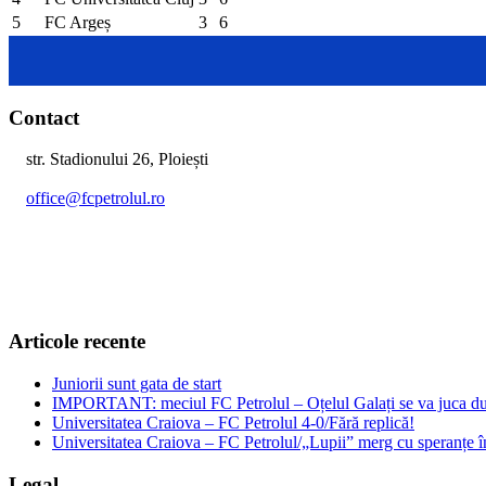
5
FC Argeș
3
6
Contact
str. Stadionului 26, Ploiești
office@fcpetrolul.ro
+40 374 094 849
Articole recente
Juniorii sunt gata de start
IMPORTANT: meciul FC Petrolul – Oțelul Galați se va juca dum
Universitatea Craiova – FC Petrolul 4-0/Fără replică!
Universitatea Craiova – FC Petrolul/„Lupii” merg cu speranțe î
Legal