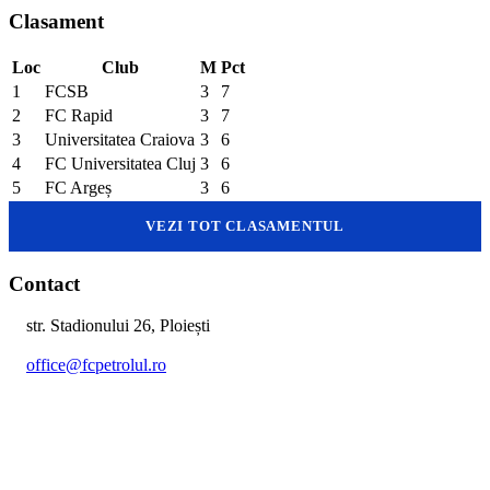
Clasament
Loc
Club
M
Pct
1
FCSB
3
7
2
FC Rapid
3
7
3
Universitatea Craiova
3
6
4
FC Universitatea Cluj
3
6
5
FC Argeș
3
6
VEZI TOT CLASAMENTUL
Contact
str. Stadionului 26, Ploiești
office@fcpetrolul.ro
+40 374 094 849