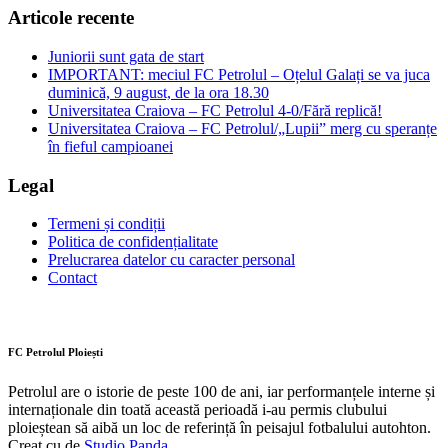
Articole recente
Juniorii sunt gata de start
IMPORTANT: meciul FC Petrolul – Oțelul Galați se va juca
duminică, 9 august, de la ora 18.30
Universitatea Craiova – FC Petrolul 4-0/Fără replică!
Universitatea Craiova – FC Petrolul/„Lupii” merg cu speranțe
în fieful campioanei
Legal
Termeni și condiții
Politica de confidențialitate
Prelucrarea datelor cu caracter personal
Contact
FC Petrolul Ploiești
Petrolul are o istorie de peste 100 de ani, iar performanțele interne și
internaționale din toată această perioadă i-au permis clubului
ploieștean să aibă un loc de referință în peisajul fotbalului autohton.
Creat cu
de
Studio Panda
.