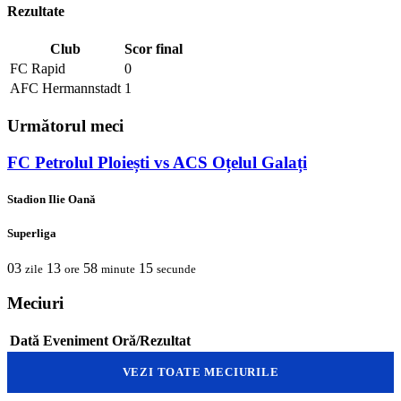
Rezultate
Club
Scor final
FC Rapid
0
AFC Hermannstadt
1
Următorul meci
FC Petrolul Ploiești vs ACS Oțelul Galați
Stadion Ilie Oană
Superliga
03
13
58
15
zile
ore
minute
secunde
Meciuri
Dată
Eveniment
Oră/Rezultat
VEZI TOATE MECIURILE