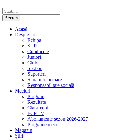
Acasă
Despre noi
Echipa
Staff
Conducere
Juniori
Club
Stadion
Suporteri
Situații financiare
Responsabilitate socială
Meciuri
Program
Rezultate
Clasament
FCP TV
Abonamente sezon 2026-2027
Programe meci
Magazin
Știri