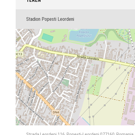
TEREN
Stadion Popesti Leordeni
Strada Leordeni 116, Popești-Leordeni 077160, Romania