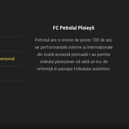
FC Petrolul Ploiești
Petrolul are o istorie de peste 100 de ani,
iar performanțele interne și internaționale
din toată această perioadă i-au permis
personal
clubului ploieștean să aibă un loc de
referință în peisajul fotbalului autohton.