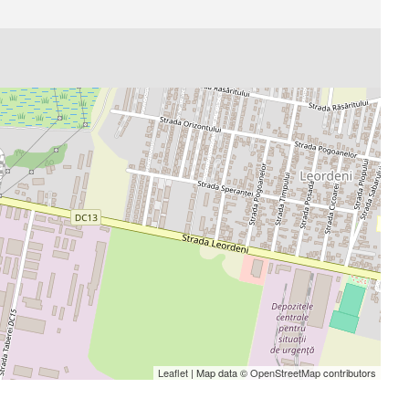
Leaflet
| Map data ©
OpenStreetMap
contributors