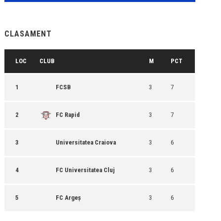
CLASAMENT
LOC
CLUB
M
PCT
1
FCSB
3
7
2
FC Rapid
3
7
3
Universitatea Craiova
3
6
4
FC Universitatea Cluj
3
6
5
FC Argeș
3
6