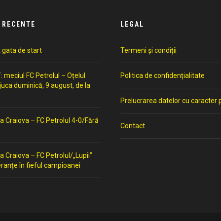
 RECENTE
LEGAL
t gata de start
Termeni și condiții
meciul FC Petrolul – Oțelul
Politica de confidențialitate
 juca duminică, 9 august, de la
Prelucrarea datelor cu caracter 
a Craiova – FC Petrolul 4-0/Fără
Contact
a Craiova – FC Petrolul/„Lupii”
ranțe în fieful campioanei