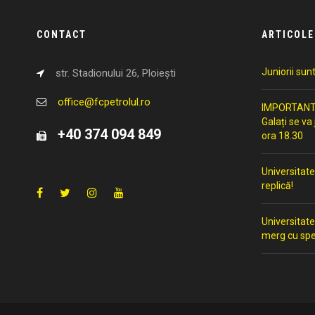
CONTACT
ARTICOLE
Juniorii sun
str. Stadionului 26, Ploiești
office@fcpetrolul.ro
IMPORTANT: 
Galați se va
+40 374 094 849
ora 18.30
Universitate
replică!
Universitate
merg cu spe