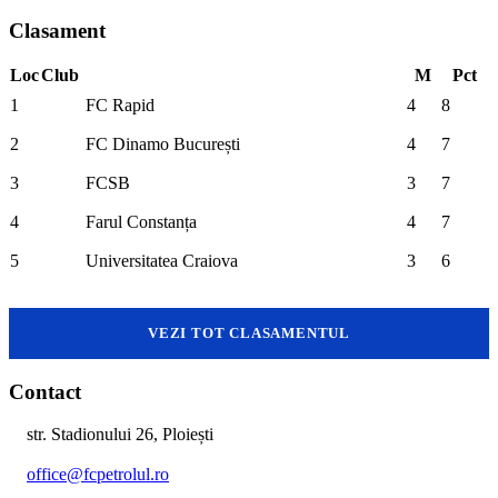
Clasament
Loc
Club
M
Pct
1
FC Rapid
4
8
2
FC Dinamo București
4
7
3
FCSB
3
7
4
Farul Constanța
4
7
5
Universitatea Craiova
3
6
VEZI TOT CLASAMENTUL
Contact
str. Stadionului 26, Ploiești
office@fcpetrolul.ro