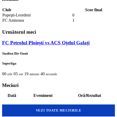
Club
Scor final
Popeşti-Leordeni
0
FC Aninoasa
1
Următorul meci
FC Petrolul Ploiești vs ACS Oțelul Galați
Stadion Ilie Oană
Superliga
00
05
19
40
zile
ore
minute
secunde
Meciuri
Dată
Eveniment
Oră/Rezultat
VEZI TOATE MECIURILE