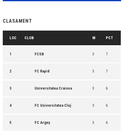
CLASAMENT
LOC
CLUB
M
PCT
1
FCSB
3
7
2
FC Rapid
3
7
3
Universitatea Craiova
3
6
4
FC Universitatea Cluj
3
6
5
FC Argeș
3
6