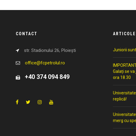
CONTACT
ARTICOLE
Juniorii sun
str. Stadionului 26, Ploiești
office@fcpetrolul.ro
IMPORTANT: 
Galați se va
+40 374 094 849
ora 18.30
Universitate
replică!
Universitate
merg cu spe