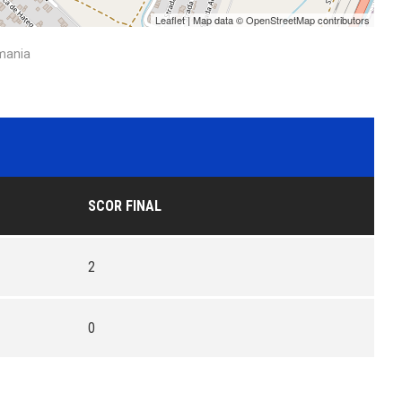
Leaflet
| Map data ©
OpenStreetMap
contributors
omania
SCOR FINAL
2
0