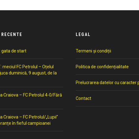
 RECENTE
LEGAL
t gata de start
Termeni și condiții
meciul FC Petrolul – Oțelul
Politica de confidențialitate
 juca duminică, 9 august, de la
Prelucrarea datelor cu caracter 
a Craiova – FC Petrolul 4-0/Fără
Contact
a Craiova – FC Petrolul/„Lupii”
ranțe în fieful campioanei