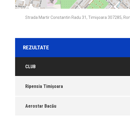
Strada Martir Constantin Radu 31, Timișoara 307285, R
REZULTATE
CLUB
Ripensia Timișoara
Aerostar Bacău