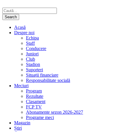
Acasă
Despre noi
Echipa
Staff
Conducere
Juniori
Club
Stadion
Suporteri
Situații financiare
Responsabilitate socială
Meciuri
Program
Rezultate
Clasament
FCP TV
Abonamente sezon 2026-2027
Programe meci
Magazin
Știri