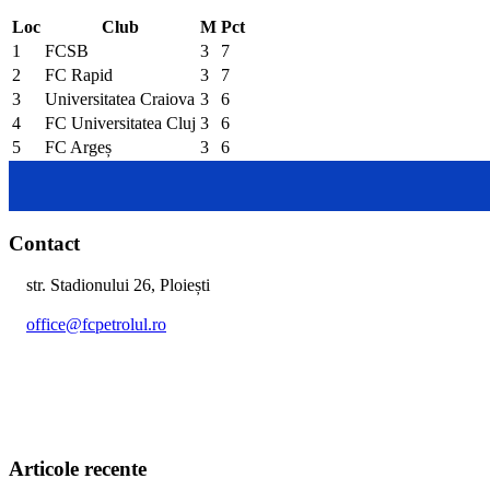
Loc
Club
M
Pct
1
FCSB
3
7
2
FC Rapid
3
7
3
Universitatea Craiova
3
6
4
FC Universitatea Cluj
3
6
5
FC Argeș
3
6
Contact
str. Stadionului 26, Ploiești
office@fcpetrolul.ro
+40 374 094 849
Articole recente