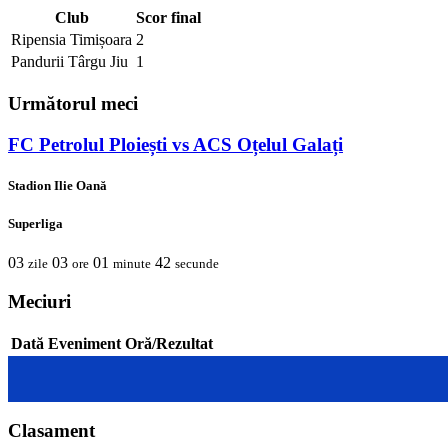
Club
Scor final
Ripensia Timișoara
2
Pandurii Târgu Jiu
1
Următorul meci
FC Petrolul Ploiești vs ACS Oțelul Galați
Stadion Ilie Oană
Superliga
03
03
01
42
zile
ore
minute
secunde
Meciuri
Dată
Eveniment
Oră/Rezultat
Clasament