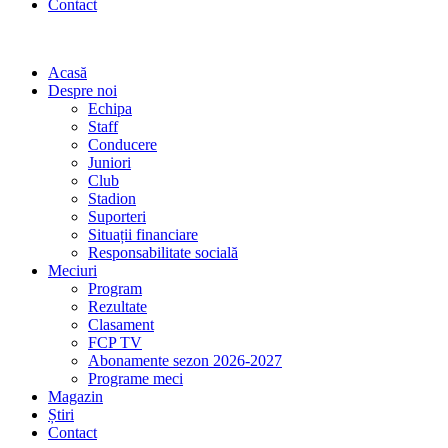
Contact
Acasă
Despre noi
Echipa
Staff
Conducere
Juniori
Club
Stadion
Suporteri
Situații financiare
Responsabilitate socială
Meciuri
Program
Rezultate
Clasament
FCP TV
Abonamente sezon 2026-2027
Programe meci
Magazin
Știri
Contact