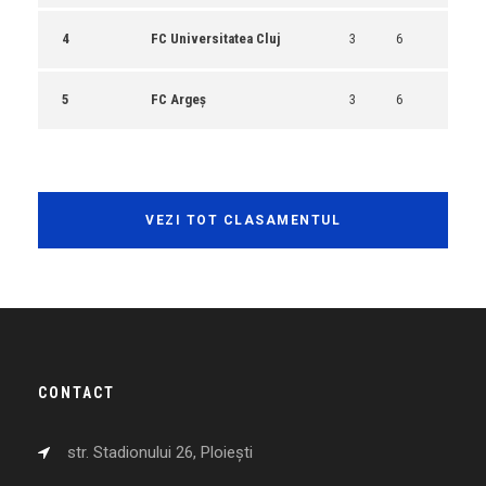
4
FC Universitatea Cluj
3
6
5
FC Argeș
3
6
VEZI TOT CLASAMENTUL
CONTACT
str. Stadionului 26, Ploiești