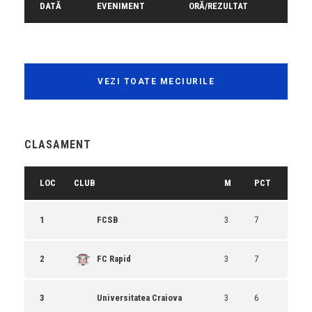
DATĂ
EVENIMENT
ORĂ/REZULTAT
VEZI TOATE MECIURILE
CLASAMENT
LOC
CLUB
M
PCT
1
FCSB
3
7
2
FC Rapid
3
7
3
Universitatea Craiova
3
6