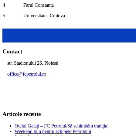
4
Farul Constanța
5
Universitatea Craiova
Contact
str. Stadionului 26, Ploiești
office@fcpetrolul.ro
+40 374 094 849
Articole recente
Oțelul Galați – FC Petrolul/Să schimbăm tradiția!
Weekend plin pentru echipele Petrolului