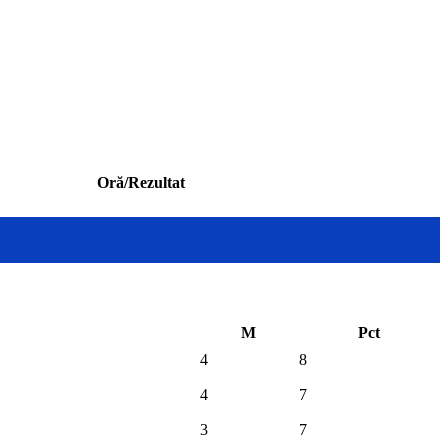
Oră/Rezultat
M
Pct
4
8
4
7
3
7