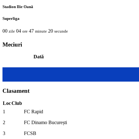
Stadion Ilie Oană
Superliga
00
04
47
19
zile
ore
minute
secunde
Meciuri
Dată
Clasament
Loc
Club
1
FC Rapid
2
FC Dinamo București
3
FCSB