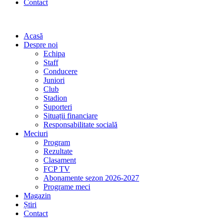
Contact
Acasă
Despre noi
Echipa
Staff
Conducere
Juniori
Club
Stadion
Suporteri
Situații financiare
Responsabilitate socială
Meciuri
Program
Rezultate
Clasament
FCP TV
Abonamente sezon 2026-2027
Programe meci
Magazin
Știri
Contact