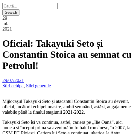
29
iul.
2021
Oficial: Takayuki Seto și
Constantin Stoica au semnat cu
Petrolul!
29/07/2021
Stiri echipa
,
Stiri generale
Mijlocașul Takayuki Seto și atacantul Constantin Stoica au devenit,
oficial, jucătorii echipei noastre, ambii semnând, astăzi, angajamente
valabile până la finalul stagiunii 2021-2022.
Takayuki Seto își va continua, astfel, cariera pe „Ilie Oană”, aici
unde a și început prima sa aventură în fotbalul românesc, în 2007, la
CSM FC Ploiești. Cariera lui Seto a continuat, ulterior, la Astra