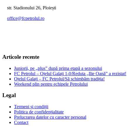
str. Stadionului 26, Ploiești
office@fcpetrolul.ro
+40 374 094 849
Articole recente
Juniorii, pe „plus” după prima etapă a sezonului
FC Petrolul – Oțelul Galați 1-0/Reduta „Ilie Oană” a rezistat!
Oțelul Galați – FC Petrolul/Să schimbăm tradiția!
Weekend plin pentru echipele Petrolului
Legal
Termeni și condiții
Politica de confidențialitate
Prelucrarea datelor cu caracter personal
Contact