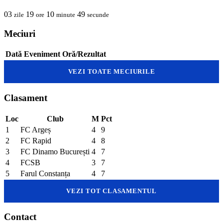
03
19
10
49
zile
ore
minute
secunde
Meciuri
Dată
Eveniment
Oră/Rezultat
VEZI TOATE MECIURILE
Clasament
Loc
Club
M
Pct
1
FC Argeș
4
9
2
FC Rapid
4
8
3
FC Dinamo București
4
7
4
FCSB
3
7
5
Farul Constanța
4
7
VEZI TOT CLASAMENTUL
Contact