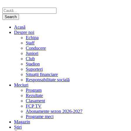
Acasă
Despre noi
Echipa
Staff
Conducere
Juniori
Club
Stadion
Suporteri
Situații financiare
Responsabilitate socială
Meciuri
Program
Rezultate
Clasament
FCP TV
Abonamente sezon 2026-2027
Programe meci
Magazin
Știri