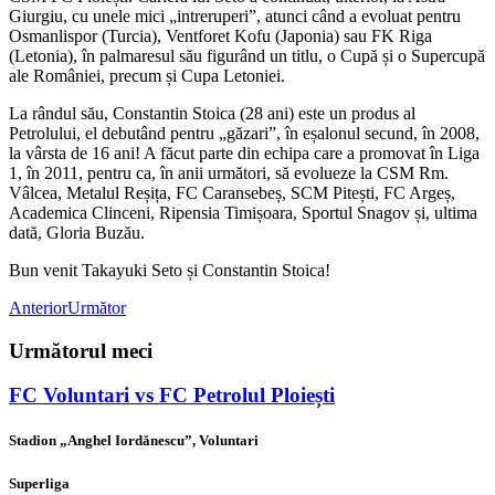
Giurgiu, cu unele mici „intreruperi”, atunci când a evoluat pentru
Osmanlispor (Turcia), Ventforet Kofu (Japonia) sau FK Riga
(Letonia), în palmaresul său figurând un titlu, o Cupă și o Supercupă
ale României, precum și Cupa Letoniei.
La rândul său, Constantin Stoica (28 ani) este un produs al
Petrolului, el debutând pentru „găzari”, în eșalonul secund, în 2008,
la vârsta de 16 ani! A făcut parte din echipa care a promovat în Liga
1, în 2011, pentru ca, în anii următori, să evolueze la CSM Rm.
Vâlcea, Metalul Reșița, FC Caransebeș, SCM Pitești, FC Argeș,
Academica Clinceni, Ripensia Timișoara, Sportul Snagov și, ultima
dată, Gloria Buzău.
Bun venit Takayuki Seto și Constantin Stoica!
Anterior
Următor
Următorul meci
FC Voluntari vs FC Petrolul Ploiești
Stadion „Anghel Iordănescu”, Voluntari
Superliga