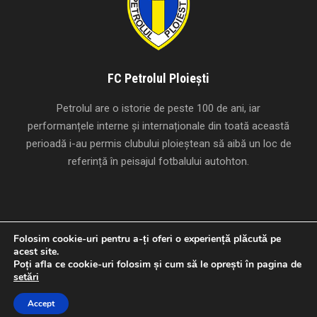
FC Petrolul Ploiești
Petrolul are o istorie de peste 100 de ani, iar
performanțele interne și internaționale din toată această
perioadă i-au permis clubului ploieștean să aibă un loc de
referință în peisajul fotbalului autohton.
Folosim cookie-uri pentru a-ți oferi o experiență plăcută pe
acest site.
Creat cu
de
Studio Panda
.
Poți afla ce cookie-uri folosim și cum să le oprești în pagina de
Copyright 1924-2026 FC Petrolul Ploiești, Toate drepturile
setări
rezervate
Accept