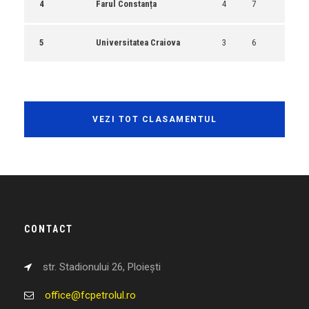
4
Farul Constanța
4
7
5
Universitatea Craiova
3
6
VEZI TOT CLASAMENTUL
CONTACT
str. Stadionului 26, Ploiești
office@fcpetrolul.ro