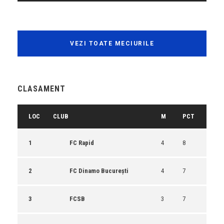
VEZI TOATE MECIURILE
CLASAMENT
LOC
CLUB
M
PCT
1
FC Rapid
4
8
2
FC Dinamo București
4
7
3
FCSB
3
7