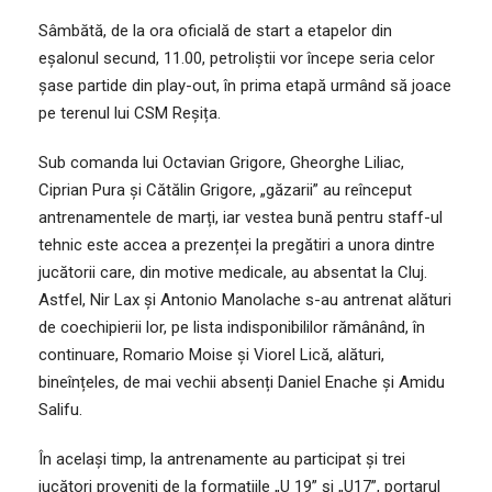
Sâmbătă, de la ora oficială de start a etapelor din
eșalonul secund, 11.00, petroliștii vor începe seria celor
șase partide din play-out, în prima etapă urmând să joace
pe terenul lui CSM Reșița.
Sub comanda lui Octavian Grigore, Gheorghe Liliac,
Ciprian Pura și Cătălin Grigore, „găzarii” au reînceput
antrenamentele de marți, iar vestea bună pentru staff-ul
tehnic este accea a prezenței la pregătiri a unora dintre
jucătorii care, din motive medicale, au absentat la Cluj.
Astfel, Nir Lax și Antonio Manolache s-au antrenat alături
de coechipierii lor, pe lista indisponibililor rămânând, în
continuare, Romario Moise și Viorel Lică, alături,
bineînțeles, de mai vechii absenți Daniel Enache și Amidu
Salifu.
În același timp, la antrenamente au participat și trei
jucători proveniți de la formațiile „U 19” și „U17”, portarul