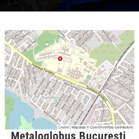
Leaflet
| Map data ©
OpenStreetMap
contributors
Metaloglobus București