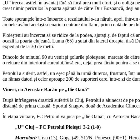
„U” trecea, astfel, în avantaj fără să facă prea mult efort, şi o obliga 
creat nimic periculos la poarta apărată de către Dur Bozoancă, deşi au b
Toate speranţele într-o întoarce a rezultatului s-au năruit, apoi, într-u
ambele având acelaşi scenariu: centrare din flanc, prima dată de pe drea
Ploieştenii au încercat să se ridice de la podea, ajutaţi şi de faptul c
ocazii la poarta clujeană. Lumu (65) a şutat din lateral dreapta, însă D
expediat de la 30 de metri.
Dincolo de minutul 90 au venit şi golurile ploieştene, marcate de că
o reluare din interiorul careului, însă era, deja, prea târziu pentru a s
Petrolul a suferit, astfel, un eşec până la urmă dureros, frustrant, într
au rămas datori şi celor aproape 200 de suporteri care, într-o zi de dum
Vineri, cu Aerostar Bacău pe „Ilie Oană”
După înfrângerea drastică suferită la Cluj, Petrolul a alunecat de pe p
distanţă de prima clasată, Sportul Snagov, două de Academica Clinceni
În etapa viitoare, FC Petrolul va juca pe „Ilie Oană”, cu Aerostar Bac
„U” Cluj – FC Petrolul Ploieşti 3-2 (1-0)
Marcatori:
Ursu (13), Goga (49, 51)/N. Popescu (90+1), Herea