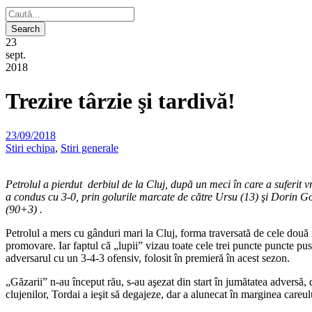
23
sept.
2018
Trezire târzie şi tardivă!
23/09/2018
Stiri echipa
,
Stiri generale
Petrolul a pierdut derbiul de la Cluj, după un meci în care a suferit
a condus cu 3-0, prin golurile marcate de către Ursu (13) şi Dorin G
(90+3) .
Petrolul a mers cu gânduri mari la Cluj, forma traversată de cele două r
promovare. Iar faptul că „lupii” vizau toate cele trei puncte puncte pus
adversarul cu un 3-4-3 ofensiv, folosit în premieră în acest sezon.
„Găzarii” n-au început rău, s-au aşezat din start în jumătatea adversă, 
clujenilor, Tordai a ieşit să degajeze, dar a alunecat în marginea careulu