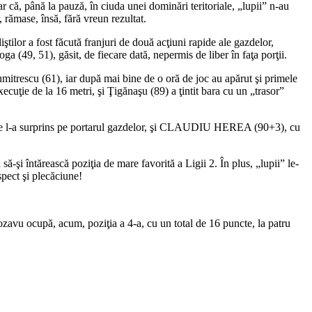
ar că, până la pauză, în ciuda unei dominări teritoriale, „lupii” n-au
 rămase, însă, fără vreun rezultat.
ştilor a fost făcută franjuri de două acţiuni rapide ale gazdelor,
 (49, 51), găsit, de fiecare dată, nepermis de liber în faţa porţii.
Dumitrescu (61), iar după mai bine de o oră de joc au apărut şi primele
ecuţie de la 16 metri, şi Ţigănaşu (89) a ţintit bara cu un „trasor”
, ce l-a surprins pe portarul gazdelor, şi CLAUDIU HEREA (90+3), cu
ă-şi întărească poziţia de mare favorită a Ligii 2. În plus, „lupii” le-
spect şi plecăciune!
ozavu ocupă, acum, poziţia a 4-a, cu un total de 16 puncte, la patru