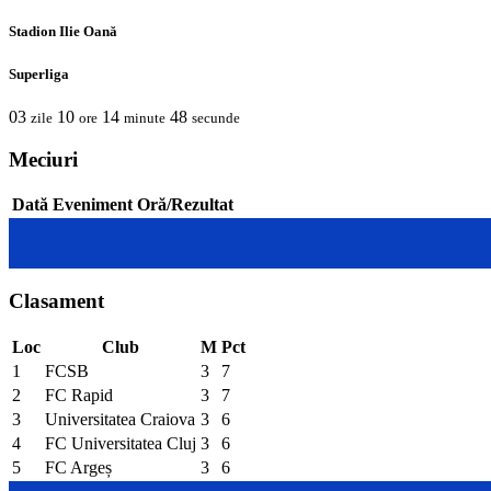
Stadion Ilie Oană
Superliga
03
10
14
48
zile
ore
minute
secunde
Meciuri
Dată
Eveniment
Oră/Rezultat
Clasament
Loc
Club
M
Pct
1
FCSB
3
7
2
FC Rapid
3
7
3
Universitatea Craiova
3
6
4
FC Universitatea Cluj
3
6
5
FC Argeș
3
6