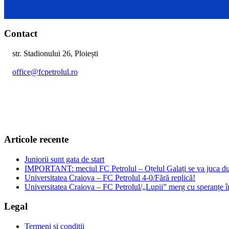
Contact
str. Stadionului 26, Ploiești
office@fcpetrolul.ro
+40 374 094 849
Articole recente
Juniorii sunt gata de start
IMPORTANT: meciul FC Petrolul – Oțelul Galați se va juca dum
Universitatea Craiova – FC Petrolul 4-0/Fără replică!
Universitatea Craiova – FC Petrolul/„Lupii” merg cu speranțe î
Legal
Termeni și condiții