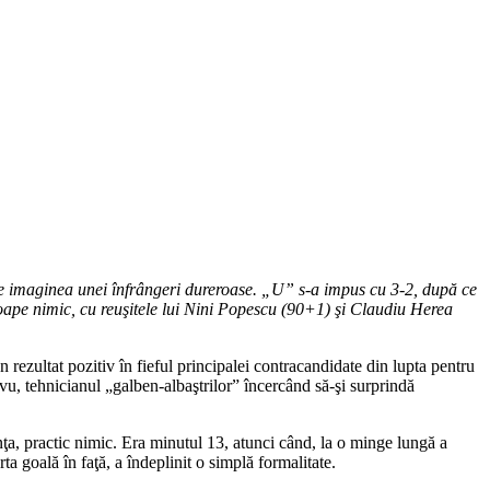
ueze imaginea unei înfrângeri dureroase. „U” s-a impus cu 3-2, după ce
oape nimic, cu reuşitele lui Nini Popescu (90+1) şi Claudiu Herea
 rezultat pozitiv în fieful principalei contracandidate din lupta pentru
avu, tehnicianul „galben-albaştrilor” încercând să-şi surprindă
unţa, practic nimic. Era minutul 13, atunci când, la o minge lungă a
ta goală în faţă, a îndeplinit o simplă formalitate.