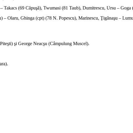
– Takacs (69 Căpuşă), Twumasi (81 Taub), Dumitrescu, Ursu – Goga (
) – Olaru, Ghinga (cpt) (78 N. Popescu), Marinescu, Ţigănaşu – Lumu
Piteşti) şi George Neacşu (Câmpulung Muscel).
ara).