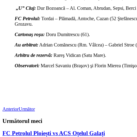
„U” Cluj:
Dur Bozoancă – Al. Coman, Abrudan, Sepsi, Berci 
FC Petrolul:
Tordai – Plămadă, Antoche, Cazan (52 Ştefănescu
Grozavu.
Cartonaş roşu:
Doru Dumitrescu (61).
Au arbitrat:
Adrian Comănescu (Rm. Vâlcea) – Gabriel Stroe (
Arbitru de rezervă:
Rareş Vidican (Satu Mare).
Observatori:
Marcel Savaniu (Braşov) şi Florin Mierea (Timişo
Anterior
Următor
Următorul meci
FC Petrolul Ploiești vs ACS Oțelul Galați