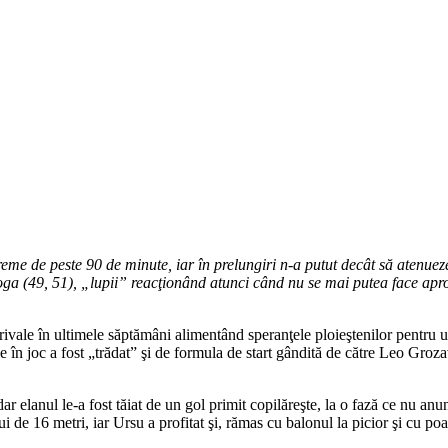
 vreme de peste 90 de minute, iar în prelungiri n-a putut decât să aten
oga (49, 51), „lupii” reacţionând atunci când nu se mai putea face apr
ivale în ultimele săptămâni alimentând speranţele ploieştenilor pentru un
e în joc a fost „trădat” şi de formula de start gândită de către Leo Groz
dar elanul le-a fost tăiat de un gol primit copilăreşte, la o fază ce nu an
i de 16 metri, iar Ursu a profitat şi, rămas cu balonul la picior şi cu poar