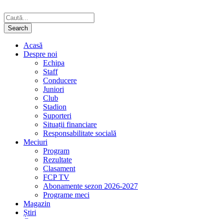
Acasă
Despre noi
Echipa
Staff
Conducere
Juniori
Club
Stadion
Suporteri
Situații financiare
Responsabilitate socială
Meciuri
Program
Rezultate
Clasament
FCP TV
Abonamente sezon 2026-2027
Programe meci
Magazin
Știri