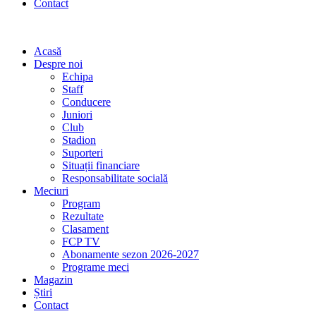
Contact
Acasă
Despre noi
Echipa
Staff
Conducere
Juniori
Club
Stadion
Suporteri
Situații financiare
Responsabilitate socială
Meciuri
Program
Rezultate
Clasament
FCP TV
Abonamente sezon 2026-2027
Programe meci
Magazin
Știri
Contact