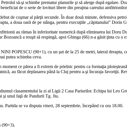
pe Petrolul să-şi schimbe prematur planurile şi să alerge după egalare. Do
eneficiat de o serie de lovituri libere din preajma careului amfitrionilor,
n debut de coşmar al părţii secunde. În doar două minute, defensiva petroli
pta, a doua oară de pe stânga, pentru execuţiile „căpitanului” Dorin Goga
ă amfitrionii au rămas în inferioritate numerică după eliminarea lui Doru 
ur Bozoancă a reuşit să respingă, apoi Ghinga (66) n-a găsit ţinta cu o ex
tre NINI POPESCU (90+1), cu un şut de la 25 de metri, lateral dreapta
e mai putea schimba ceva.
-un moment ce părea a fi extrem de prielnic pentru ca formaţia ploieşteană s
inică, au făcut deplasarea până la Cluj pentru a-şi încuraja favoriţii. Re
odiumul clasamentului la zi al Ligii 2 Casa Pariurilor. Echipa lui Leo Gr
 şi unul faţă de Pandurii Tg. Jiu.
ău. Partida se va disputa vineri, 28 septembrie, începând cu ora 18.00.
 (90+3).