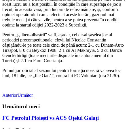
acest lucru nu a fost posibil, în condițiile în care suprafața de joc a
trecut, în această vară, prin lucrări de reînsămânțare, și, conform
opiniei operatorului care a efectuat aceste lucrări, gazonul mai
trebuie menajat câteva zile, pentru a se putea prezenta în condiții
optime la startul ediției 2022-2023 a Superligii.
Pentru „galben-albaștrii” va fi, așadar, cel de-al șaselea joc al
perioadei precompetiționale, elevii lui Nicolae Constantin
câștigându-le pe toate cele cinci de până acum: 2-1 cu Dinam-Auto
Tiraspol, 8-0 cu Beykoz 1908, 2-1 cu Al-Makhryia, 5-0 cu Darica
Genclerbirligi (toate meciurile disputate în cantonamentul din
Turcia) și 2-1 cu Farul Constanța.
Primul joc oficial al sezonului pentru formația noastră va avea loc
luni, 18 iulie, pe „Ilie Oană”, contra lui FC Voluntari (ora 21.30).
Anterior
Următor
Următorul meci
FC Petrolul Ploiești vs ACS Oțelul Galați