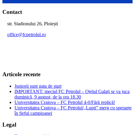
Contact
str. Stadionului 26, Ploiești
office@fcpetrolul.ro
+40 374 094 849
Articole recente
Juniorii sunt gata de start
IMPORTANT: meciul FC Petrolul – Oțelul Galați se va juca
duminică, 9 august, de la ora 18.30
Universitatea Craiova – FC Petrolul 4-0/Fără replică!
Universitatea Craiova – FC Petrolul/„Lupii” merg cu speranțe
în fieful campioanei
Legal