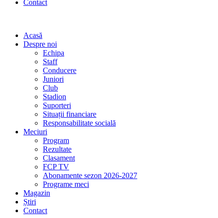
Contact
Acasă
Despre noi
Echipa
Staff
Conducere
Juniori
Club
Stadion
Suporteri
Situații financiare
Responsabilitate socială
Meciuri
Program
Rezultate
Clasament
FCP TV
Abonamente sezon 2026-2027
Programe meci
Magazin
Știri
Contact