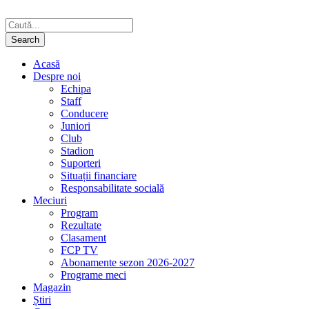
Acasă
Despre noi
Echipa
Staff
Conducere
Juniori
Club
Stadion
Suporteri
Situații financiare
Responsabilitate socială
Meciuri
Program
Rezultate
Clasament
FCP TV
Abonamente sezon 2026-2027
Programe meci
Magazin
Știri