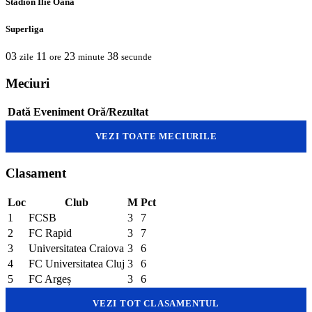
Stadion Ilie Oană
Superliga
03
11
23
38
zile
ore
minute
secunde
Meciuri
Dată
Eveniment
Oră/Rezultat
VEZI TOATE MECIURILE
Clasament
Loc
Club
M
Pct
1
FCSB
3
7
2
FC Rapid
3
7
3
Universitatea Craiova
3
6
4
FC Universitatea Cluj
3
6
5
FC Argeș
3
6
VEZI TOT CLASAMENTUL