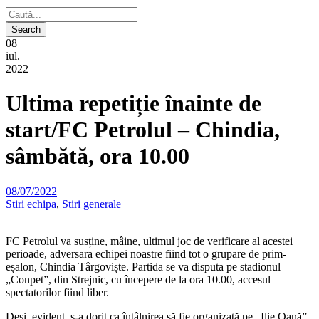
08
iul.
2022
Ultima repetiție înainte de
start/FC Petrolul – Chindia,
sâmbătă, ora 10.00
08/07/2022
Stiri echipa
,
Stiri generale
FC Petrolul va susține, mâine, ultimul joc de verificare al acestei
perioade, adversara echipei noastre fiind tot o grupare de prim-
eșalon, Chindia Târgoviște. Partida se va disputa pe stadionul
„Conpet”, din Strejnic, cu începere de la ora 10.00, accesul
spectatorilor fiind liber.
Deși, evident, s-a dorit ca întâlnirea să fie organizată pe „Ilie Oană”,