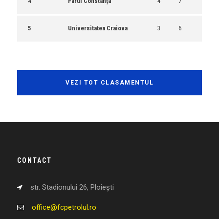
4
Farul Constanța
4
7
5
Universitatea Craiova
3
6
VEZI TOT CLASAMENTUL
CONTACT
str. Stadionului 26, Ploiești
office@fcpetrolul.ro