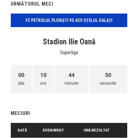
URMĂTORUL MECI
FC PETROLUL PLOIEȘTI VS ACS OȚELUL GALAȚI
Stadion Ilie Oană
Superliga
00
10
44
49
zile
ore
minute
secunde
MECIURI
DATĂ
EVENIMENT
ORĂ/REZULTAT