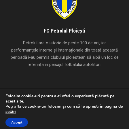
FC Petrolul Ploiești
Petrolul are o istorie de peste 100 de ani, iar
performanțele interne și internaționale din toată această
perioadă i-au permis clubului ploieștean să aibă un loc de
referință în peisajul fotbalului autohton.
Folosim cookie-uri pentru a-ți oferi o experiență plăcută pe
acest site.
Creat cu
de
Studio Panda
.
Poți afla ce cookie-uri folosim și cum să le oprești în pagina de
Copyright 1924-2026 FC Petrolul Ploiești, Toate drepturile
setări
rezervate
Accept