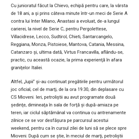
Cu junioratul făcut la Chievo, echipă pentru care, la vârsta
de 18 ani, a şi prins câteva minute într-un meci de Serie A
contra lui Inter Milano, Anastasi a evoluat, de-a lungul
carierei, la nivel de Serie C, pentru Pergolettese,
Villacidrese, Lecco, Sudtirol, Chieti, Santarcangelo,
Reggiana, Monza, Pistoiese, Mantova, Catania, Messina,
Catanzaro şi, ultima dată, Virtus Francavilla, aflându-se,
practic, cu această ocazie, la prima experienţă în afara
graniţelor Italiei.
Altfel, „lupii” şi-au continuat pregătirile pentru următorul
joc oficial, cel de marţi, de la ora 19.30, din deplasare cu
CS Mioveni. Ieri, petroliştii au avut programate două
şedinţe, dimineaţa în sala de forţă şi după-amiaza pe
teren, iar ciclul săptămânal va continua cu antrenamente
zilnice ce se vor desfăşura pe parcursul acestui
weekend, pentru ca în cursul zilei de luni să se plece spre
Mioveni. După cum se ştie, în meciul de marţi, petroliştii