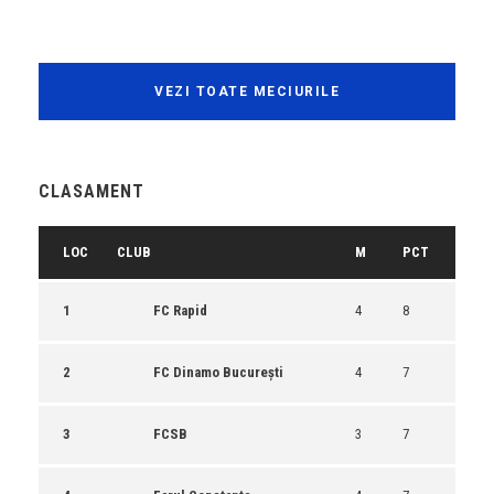
VEZI TOATE MECIURILE
CLASAMENT
LOC
CLUB
M
PCT
1
FC Rapid
4
8
2
FC Dinamo București
4
7
3
FCSB
3
7