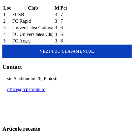
Loc
Club
M
Pct
1
FCSB
3
7
2
FC Rapid
3
7
3
Universitatea Craiova
3
6
4
FC Universitatea Cluj
3
6
5
FC Argeș
3
6
VEZI TOT CLASAMENTUL
Contact
str. Stadionului 26, Ploiești
office@fcpetrolul.ro
+40 374 094 849
Articole recente