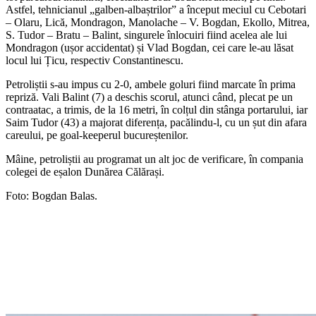
Astfel, tehnicianul „galben-albaștrilor” a început meciul cu Cebotari
– Olaru, Lică, Mondragon, Manolache – V. Bogdan, Ekollo, Mitrea,
S. Tudor – Bratu – Balint, singurele înlocuiri fiind acelea ale lui
Mondragon (ușor accidentat) și Vlad Bogdan, cei care le-au lăsat
locul lui Țicu, respectiv Constantinescu.
Petroliștii s-au impus cu 2-0, ambele goluri fiind marcate în prima
repriză. Vali Balint (7) a deschis scorul, atunci când, plecat pe un
contraatac, a trimis, de la 16 metri, în colțul din stânga portarului, iar
Saim Tudor (43) a majorat diferența, pacălindu-l, cu un șut din afara
careului, pe goal-keeperul bucureștenilor.
Mâine, petroliștii au programat un alt joc de verificare, în compania
colegei de eșalon Dunărea Călărași.
Foto: Bogdan Balas.