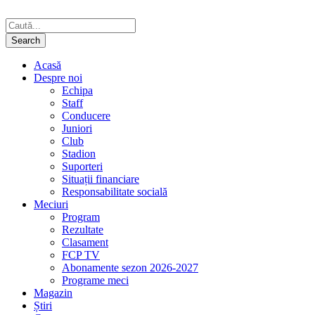
Acasă
Despre noi
Echipa
Staff
Conducere
Juniori
Club
Stadion
Suporteri
Situații financiare
Responsabilitate socială
Meciuri
Program
Rezultate
Clasament
FCP TV
Abonamente sezon 2026-2027
Programe meci
Magazin
Știri