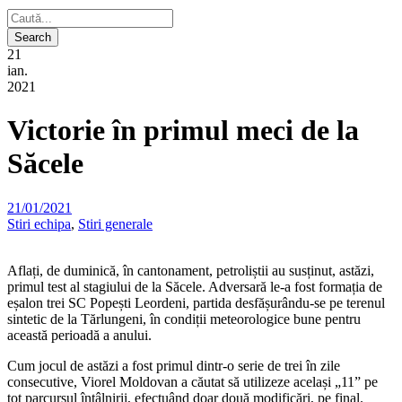
21
ian.
2021
Victorie în primul meci de la
Săcele
21/01/2021
Stiri echipa
,
Stiri generale
Aflați, de duminică, în cantonament, petroliștii au susținut, astăzi,
primul test al stagiului de la Săcele. Adversară le-a fost formația de
eșalon trei SC Popești Leordeni, partida desfășurându-se pe terenul
sintetic de la Tărlungeni, în condiții meteorologice bune pentru
această perioadă a anului.
Cum jocul de astăzi a fost primul dintr-o serie de trei în zile
consecutive, Viorel Moldovan a căutat să utilizeze același „11” pe
tot parcursul întâlnirii, efectuând doar două modificări, pe final.