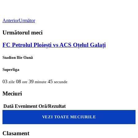
Anterior
Următor
Următorul meci
FC Petrolul Ploiești vs ACS Oțelul Galați
Stadion Ilie Oană
Superliga
03
08
39
45
zile
ore
minute
secunde
Meciuri
Dată
Eveniment
Oră/Rezultat
VEZI TOATE MECIURILE
Clasament