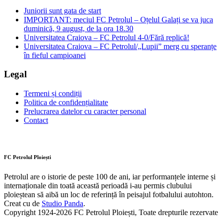
Juniorii sunt gata de start
IMPORTANT: meciul FC Petrolul – Oțelul Galați se va juca
duminică, 9 august, de la ora 18.30
Universitatea Craiova – FC Petrolul 4-0/Fără replică!
Universitatea Craiova – FC Petrolul/„Lupii” merg cu speranțe
în fieful campioanei
Legal
Termeni și condiții
Politica de confidențialitate
Prelucrarea datelor cu caracter personal
Contact
FC Petrolul Ploiești
Petrolul are o istorie de peste 100 de ani, iar performanțele interne și
internaționale din toată această perioadă i-au permis clubului
ploieștean să aibă un loc de referință în peisajul fotbalului autohton.
Creat cu
de
Studio Panda
.
Copyright 1924-2026 FC Petrolul Ploiești, Toate drepturile rezervate