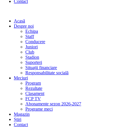
Contact
Acasă
Despre noi
Echipa
Staff
Conducere
Juniori
Club
Stadion
Suporteri
Situații financiare
Responsabilitate socială
Meciuri
Program
Rezultate
Clasament
FCP TV
Abonamente sezon 2026-2027
Programe meci
Magazin
Știri
Contact