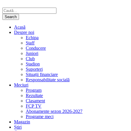
Acasă
Despre noi
Echipa
Staff
Conducere
Juniori
Club
Stadion
Suporteri
Situații financiare
Responsabilitate socială
Meciuri
Program
Rezultate
Clasament
FCP TV
Abonamente sezon 2026-2027
Programe meci
Magazin
Știri