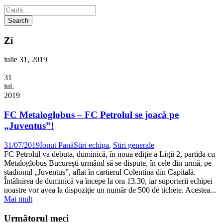
Zi
iulie 31, 2019
31
iul.
2019
FC Metaloglobus – FC Petrolul se joacă pe
„Juventus”!
31/07/2019
Ionut Pană
Stiri echipa
,
Stiri generale
FC Petrolul va debuta, duminică, în noua ediție a Ligii 2, partida cu
Metaloglobus București urmând să se dispute, în cele din urmă, pe
stadionul „Juventus”, aflat în cartierul Colentina din Capitală.
Întâlnirea de duminică va începe la ora 13.30, iar suporterii echipei
noastre vor avea la dispoziție un număr de 500 de tichete. Acestea...
Mai mult
Următorul meci