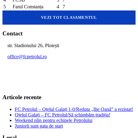
5
Farul Constanța
4
7
VEZI TOT CLASAMENTUL
Contact
str. Stadionului 26, Ploiești
office@fcpetrolul.ro
+40 374 094 849
Articole recente
FC Petrolul – Oțelul Galați 1-0/Reduta „Ilie Oană” a rezistat!
Oțelul Galați – FC Petrolul/Să schimbăm tradiția!
Weekend plin pentru echipele Petrolului
Juniorii sunt gata de start
Legal