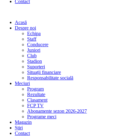
Contact
Acasă
Despre noi
Echipa
Staff
Conducere
Juniori
Club
Stadion
Suporteri
Situații financiare
Responsabilitate socială
Meciuri
Program
Rezultate
Clasament
FCP TV
Abonamente sezon 2026-2027
Programe meci
Magazin
Știri
Contact