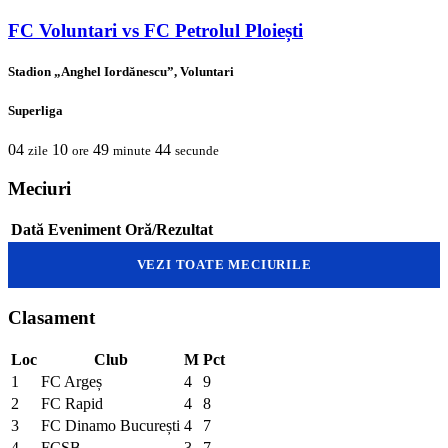
FC Voluntari vs FC Petrolul Ploiești
Stadion „Anghel Iordănescu”, Voluntari
Superliga
04
10
49
44
zile
ore
minute
secunde
Meciuri
Dată
Eveniment
Oră/Rezultat
VEZI TOATE MECIURILE
Clasament
Loc
Club
M
Pct
1
FC Argeș
4
9
2
FC Rapid
4
8
3
FC Dinamo București
4
7
4
FCSB
3
7